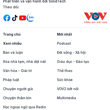
Phát triển và vận hành bởi SolidTech
Mạng xã hội
Theo dõi:
Trang chủ
Mới nhất
Xem nhiều
Podcast
Bàn và luận
Đời sống - Xã hội
Xóa nhà tạm, nhà dột nát
Giáo dục - Đào tạo
Văn hóa - Giải trí
Thể thao
Pháp luật
Sức khỏe
Chuyện người già
VOV2 kết nối
Chuyện thầm kín
Multimedia
Học ngoại ngữ qua Radio