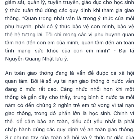
giám sát, quản lý, tuyên truyền, giáo dục cho học sinh
ý thức tuân thủ đúng các quy định khi tham gia giao
thông. “Quan trọng nhất vẫn là trong ý thức của mỗi
phụ huynh, phải có ý thức bảo vệ con mình, bảo vệ
thế hệ tương lai. Tôi chỉ mong các vị phụ huynh quan
tâm hơn đến con em của mình, quan tâm đến an toàn
tính mạng, sức khỏe của con em mình” - Đại tá
Nguyễn Quang Nhật lưu ý.
An toàn giao thông đang là vấn đề được cả xã hội
quan tâm. Bởi lẽ số vụ tai nạn giao thông ở nước vẫn
đang ở mức rất cao. Càng nhức nhối hơn khi một
thống kê gần đây cho thấy, trung bình ở nước ta mỗi
năm có đến chừng 2 nghìn trẻ em tử vong vì tai nạn
giao thông, trong đó phần lớn là học sinh. Chính vì
thế, để đảm bảo an toàn, điều cốt yếu nhất là phải
chấp hành đúng các quy định về an toàn giao thông.
Sự chung tay của toàn xã hội và ý thức tự giác của