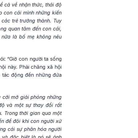
ể cả về nhận thức, thái độ
o con cái mình những kiến
 các trẻ trưởng thành. Tuy
ông quan tâm đến con cái,
u nữa là bố mẹ không nêu
ói: “Giờ con người ta sống
hội này. Phải chăng xã hội
là tác động đến những đứa
g cởi mở giải phóng những
độ và một sự thay đổi rất
u. Trong thời gian qua một
ền để đôi khi con người xử
hững cái sự phân hóa người
 và đặc biệt là nó sẽ ảnh