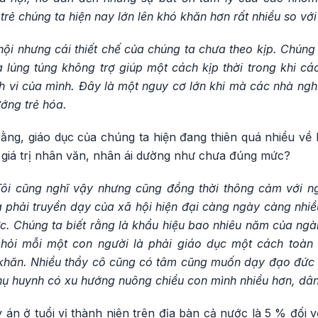
trẻ chúng ta hiện nay lớn lên khó khăn hơn rất nhiều so với
 hội nhưng cái thiết chế của chúng ta chưa theo kịp. Chúng 
à lúng túng không trợ giúp một cách kịp thời trong khi c
h vi của mình. Đây là một nguy cơ lớn khi mà các nhà ngh
ớng trẻ hóa.
ằng, giáo dục của chúng ta hiện đang thiên quá nhiều về 
 giá trị nhân văn, nhân ái dường như chưa đúng mức?
Tôi cũng nghĩ vậy nhưng cũng đồng thời thông cảm với ng
a phải truyền dạy của xã hội hiện đại càng ngày càng nhiều
. Chúng ta biết rằng là khẩu hiệu bao nhiêu năm của ngàn
 hỏi mỗi một con người là phải giáo dục một cách toàn
 khăn. Nhiều thầy cô cũng có tâm cũng muốn dạy đạo đức
hụ huynh có xu hướng nuông chiều con mình nhiều hơn, dân
y án ở tuổi vị thành niên trên địa bàn cả nước là 5 % đối 