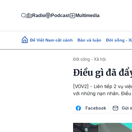
Nhảy đến nội dung
Radio
Podcast
Multimedia
Main navigation
Để Việt Nam cất cánh
Bàn và luận
Đời sống - X
Đời sống - Xã hội
Điều gì đã đẩ
[VOV2] - Liên tiếp 2 vụ vi
với những nạn nhân. Điều 
Facebook
Gửi 