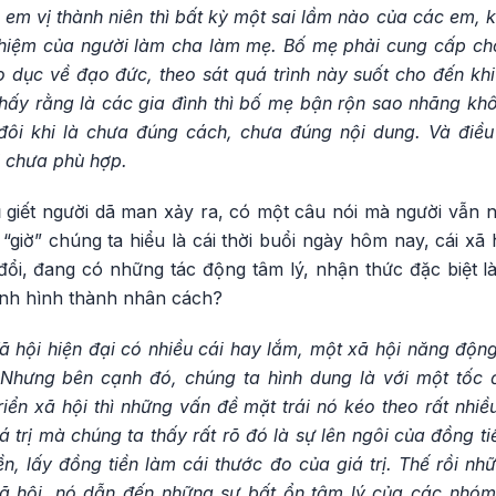
em vị thành niên thì bất kỳ một sai lầm nào của các em, k
 nhiệm của người làm cha làm mẹ. Bố mẹ phải cung cấp ch
 dục về đạo đức, theo sát quá trình này suốt cho đến khi
thấy rằng là các gia đình thì bố mẹ bận rộn sao nhãng kh
 đôi khi là chưa đúng cách, chưa đúng nội dung. Và điề
i chưa phù hợp.
 giết người dã man xảy ra, có một câu nói mà người vẫn n
 “giờ” chúng ta hiểu là cái thời buổi ngày hôm nay, cái xã 
ổi, đang có những tác động tâm lý, nhận thức đặc biệt 
rình hình thành nhân cách?
ã hội hiện đại có nhiều cái hay lắm, một xã hội năng độn
Nhưng bên cạnh đó, chúng ta hình dung là với một tốc 
iển xã hội thì những vấn đề mặt trái nó kéo theo rất nhiề
á trị mà chúng ta thấy rất rõ đó là sự lên ngôi của đồng ti
ền, lấy đồng tiền làm cái thước đo của giá trị. Thế rồi n
ã hội, nó dẫn đến những sự bất ổn tâm lý của các nhóm