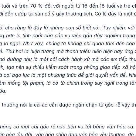
6 tuổi và trên 70 % đối với người từ 16 đến 18 tuổi và trẻ 
ời đến cướp tài sản cố ý gây thương tích. Có lẽ đây là một 
ôi cho rằng là đây là những con số biết nói. Tuy nhiên, vớ
ọng hơn là tính chất của các vụ việc gần đây nghiêm trọn
ng lo ngại. Như vậy, chúng ta không chỉ quan tâm đến co
ể. Thứ hai là hiện tượng mà thanh thiếu niên hiện nay ứn
 nó dường như là một cái cách hành xử mà các em tiếp thu
h, tạo nên sự thiếu kiểm soát trong những giao tiếp xã hội
 coi bạo lực là một phương thức để giải quyết vấn đề. Nh
mầm mống tội phạm, là có từ chính trong suy nghĩ trong t
ữa.
 thường nói là cái ác cần được ngăn chặn từ gốc rễ vậy th
hông có một cái gốc rễ nào bền và tốt bằng văn hóa cả.
n hóa lâu đời, văn hóa nhân đạo văn hóa yêu thương, đó c