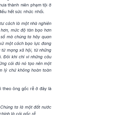
chưa thành niên phạm tội ở
điều hết sức nhức nhối.
i tư cách là một nhà nghiên
g hơn, mức độ tàn bạo hơn
n số mà chúng ta hãy quan
g xử một cách bạo lực đang
 từ mạng xã hội, từ những
. Đôi khi chỉ vì những câu
ững cái đó nó tạo nên một
âm lý chứ không hoàn toàn
ì theo ông gốc rễ ở đây là
 Chúng ta là một đất nước
hính là cái gốc rễ