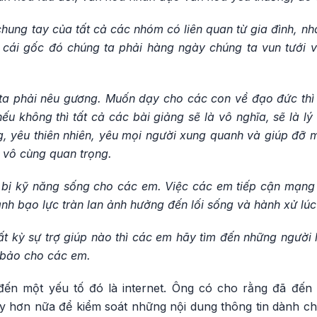
hung tay của tất cả các nhóm có liên quan từ gia đình, nh
là cái gốc đó chúng ta phải hàng ngày chúng ta vun tưới 
 ta phải nêu gương. Muốn dạy cho các con về đạo đức thì 
u không thì tất cả các bài giảng sẽ là vô nghĩa, sẽ là lý
, yêu thiên nhiên, yêu mọi người xung quanh và giúp đỡ m
à vô cùng quan trọng.
 bị kỹ năng sống cho các em. Việc các em tiếp cận mạng 
nh bạo lực tràn lan ảnh hưởng đến lối sống và hành xử lú
ất kỳ sự trợ giúp nào thì các em hãy tìm đến những người
 bảo cho các em.
đến một yếu tố đó là internet. Ông có cho rằng đã đến 
 hơn nữa để kiểm soát những nội dung thông tin dành ch