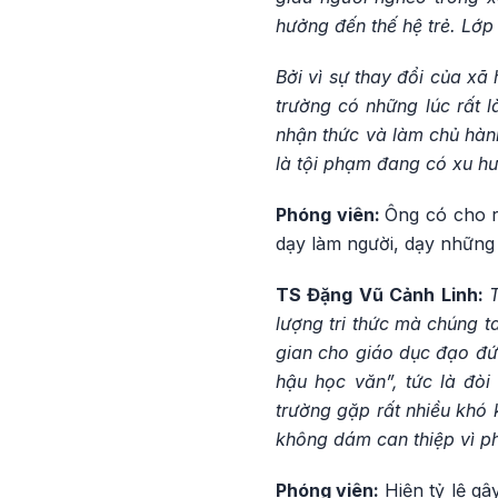
hưởng đến thế hệ trẻ. Lớp 
Bởi vì sự thay đổi của xã
trường có những lúc rất l
nhận thức và làm chủ hàn
là tội phạm đang có xu hư
Phóng viên:
Ông có cho r
dạy làm người, dạy những
TS Đặng Vũ Cảnh Linh:
lượng tri thức mà chúng t
gian cho giáo dục đạo đức
hậu học văn”, tức là đòi
trường gặp rất nhiều khó
không dám can thiệp vì p
Phóng viên:
Hiện tỷ lệ gâ