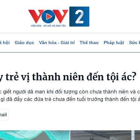
ã hội
Giáo dục
Văn hóa - Giải trí
Thể thao
Pháp luật
Sức 
y trẻ vị thành niên đến tội ác?
ệc giết người dã man khi đối tượng còn chưa thành niên và c
gì đã đẩy các đứa trẻ chưa đến tuổi trưởng thành đến tội 
mail