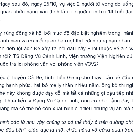
gay sau đó, ngày 25/10, vụ việc 2 người tử vong do uống
quan chức năng xác định là do người con trai 14 tuổi đ
.
ây rúng động xã hội bởi mức độ đặc biệt nghiêm trọng, hành
hành niên và có mối quan hệ ruột thịt với những nạn nhân. 
h đến tội ác? Để xảy ra nỗi đau này – lỗi thuộc về ai? V
tội? TS Đặng Vũ Cảnh Linh, Viện trưởng Viện Nghiên cứ
uộc trả lời phỏng vấn với phóng viên VOV2:
iệc ở huyện Cái Bè, tỉnh Tiền Giang cho thấy, cậu bé đầu
ng hạnh phúc, hai bố mẹ ly thân nhiều năm, ông bố thì n
bé này không được dạy dỗ mà tất cả những gì cậu tiếp nh
. Thưa tiến sĩ Đặng Vũ Cảnh Linh, ông có cho rằng đây
Giang mà có thể nó còn xuất hiện ở nhiều những vụ án mà 
hính xác là như vậy chúng ta có thể thấy ở trên đường ph
học đầu tiên”, giáo dục là một chức năng vô cùng quan trọn