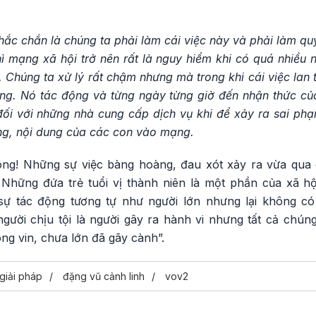
hắc chắn là chúng ta phải làm cái việc này và phải làm quyết
hì mạng xã hội trở nên rất là nguy hiểm khi có quá nhiều 
Chúng ta xử lý rất chậm nhưng mà trong khi cái việc lan 
óng. Nó tác động và từng ngày từng giờ đến nhận thức của
đối với những nhà cung cấp dịch vụ khi để xảy ra sai ph
ợng, nội dung của các con vào mạng.
ông! Những sự việc bàng hoàng, đau xót xảy ra vừa qua 
. Những đứa trẻ tuổi vị thành niên là một phần của xã hộ
ự tác động tương tự như người lớn nhưng lại không c
người chịu tội là người gây ra hành vi nhưng tất cả chún
hông vin, chưa lớn đã gãy cành”.
giải pháp
đặng vũ cảnh linh
vov2