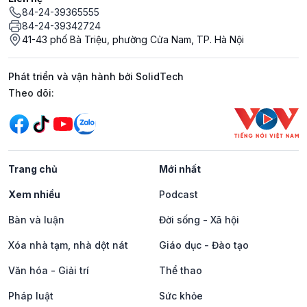
84-24-39365555
84-24-39342724
41-43 phố Bà Triệu, phường Cửa Nam, TP. Hà Nội
Phát triển và vận hành bởi SolidTech
Mạng xã hội
Theo dõi:
Trang chủ
Mới nhất
Xem nhiều
Podcast
Bàn và luận
Đời sống - Xã hội
Xóa nhà tạm, nhà dột nát
Giáo dục - Đào tạo
Văn hóa - Giải trí
Thể thao
Pháp luật
Sức khỏe