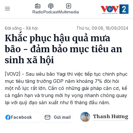
Nhảy đến nội dung
Podcast
Radio
Multimedia
Main navigation
Đời sống - Xã hội
Thứ tư, 09:08, 18/09/2024
Khắc phục hậu quả mưa
bão - đảm bảo mục tiêu an
sinh xã hội
[VOV2] - Sau siêu bão Yagi thì việc tiếp tục chinh phục
mục tiêu tăng trưởng GDP năm khoảng 7% đòi hỏi
một nỗ lực rất lớn. Cần có những giải pháp căn cơ, kể
cả ngắn hạn và trung mới hy vọng nhanh chóng quay
lại với quỹ đạo sản xuất như 6 tháng đầu năm.
Thanh Hương
Facebook
Gửi mail