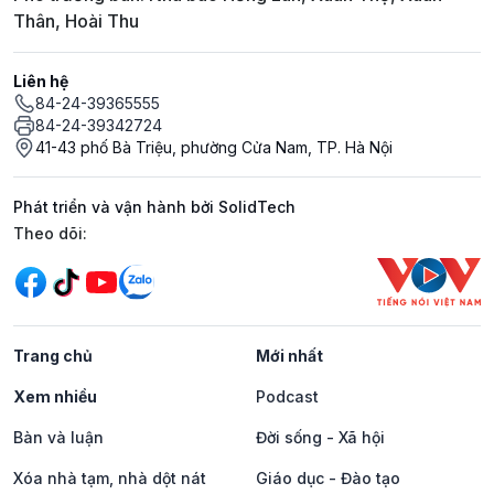
Thân, Hoài Thu
Liên hệ
84-24-39365555
84-24-39342724
41-43 phố Bà Triệu, phường Cửa Nam, TP. Hà Nội
Phát triển và vận hành bởi SolidTech
Mạng xã hội
Theo dõi:
Trang chủ
Mới nhất
Xem nhiều
Podcast
Bàn và luận
Đời sống - Xã hội
Xóa nhà tạm, nhà dột nát
Giáo dục - Đào tạo