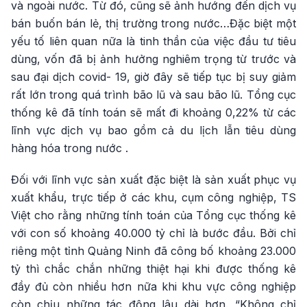
và ngoài nước. Từ đó, cũng sẽ ảnh hướng đến dịch vụ
bán buốn bán lẻ, thị trường trong nước…Đặc biệt một
yếu tố liên quan nữa là tinh thần của việc đầu tư tiêu
dùng, vốn đã bị ảnh hưởng nghiêm trọng từ trước và
sau đại dịch covid- 19, giờ đây sẽ tiếp tục bị suy giảm
rất lớn trong quá trình bão lũ và sau bão lũ. Tổng cục
thống kê đã tính toán sẽ mất đi khoảng 0,22% từ các
lĩnh vực dịch vụ bao gồm cả du lịch lẫn tiêu dùng
hàng hóa trong nước .
Đối với lĩnh vực sản xuất đặc biệt là sản xuất phục vụ
xuất khẩu, trực tiếp ở các khu, cụm công nghiệp, TS
Việt cho rằng những tính toán của Tổng cục thống kê
với con số khoảng 40.000 tỷ chỉ là bước đầu. Bởi chỉ
riêng một tỉnh Quảng Ninh đã công bố khoảng 23.000
tỷ thì chắc chắn những thiệt hại khi được thống kê
đầy đủ còn nhiều hơn nữa khi khu vực công nghiệp
còn chịu những tác động lâu dài hơn. “Không chỉ