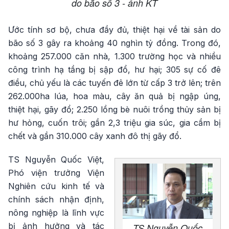
do bão số 3 - ảnh KT
Ước tính sơ bộ, chưa đầy đủ, thiệt hại về tài sản do
bão số 3 gây ra khoảng 40 nghìn tỷ đồng. Trong đó,
khoảng 257.000 căn nhà, 1.300 trường học và nhiều
công trình hạ tầng bị sập đổ, hư hại; 305 sự cố đê
điều, chủ yếu là các tuyến đê lớn từ cấp 3 trở lên; trên
262.000ha lúa, hoa màu, cây ăn quả bị ngập úng,
thiệt hại, gãy đổ; 2.250 lồng bè nuôi trồng thủy sản bị
hư hỏng, cuốn trôi; gần 2,3 triệu gia súc, gia cầm bị
chết và gần 310.000 cây xanh đô thị gãy đổ.
TS Nguyễn Quốc Việt,
Phó viện trưởng Viện
Nghiên cứu kinh tế và
chính sách nhận định,
nông nghiệp là lĩnh vực
bị ảnh hưởng và tác
TS Nguyễn Quốc