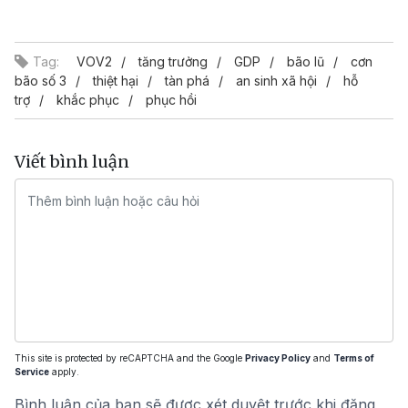
Video
Tag:
VOV2
tăng trưởng
GDP
bão lũ
cơn
bão số 3
thiệt hại
tàn phá
an sinh xã hội
hỗ
trợ
khắc phục
phục hồi
Viết bình luận
This site is protected by reCAPTCHA and the Google
Privacy Policy
and
Terms of
Service
apply.
Bình luận của bạn sẽ được xét duyệt trước khi đăng