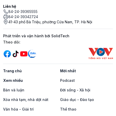
Liên hệ
84-24-39365555
84-24-39342724
41-43 phố Bà Triệu, phường Cửa Nam, TP. Hà Nội
Phát triển và vận hành bởi SolidTech
Mạng xã hội
Theo dõi:
Trang chủ
Mới nhất
Xem nhiều
Podcast
Bàn và luận
Đời sống - Xã hội
Xóa nhà tạm, nhà dột nát
Giáo dục - Đào tạo
Văn hóa - Giải trí
Thể thao