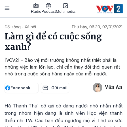
Nhảy đến nội dung
Podcast
Radio
Multimedia
Main navigation
Đời sống - Xã hội
Thứ bảy, 06:30, 02/01/2021
Làm gì để có cuộc sống
xanh?
[VOV2] - Bảo vệ môi trường không nhất thiết phải là
những việc làm lớn lao, chỉ cần thay đổi thói quen rất
nhỏ trong cuộc sống hàng ngày của mỗi người.
Vân An
Facebook
Gửi mail
Hà Thanh Thư, cô gái có dáng người nhỏ nhắn nhất
trong nhóm hiện đang là sinh viên Học viện thanh
thiếu nhi TW. Các bạn đều ngưỡng mộ vì Thư có sức