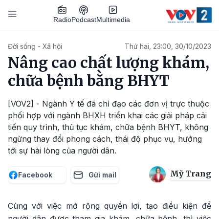
Nhảy đến nội dung
Podcast
Radio
Multimedia
Main navigation
Đời sống - Xã hội
Thứ hai, 23:00, 30/10/2023
Nâng cao chất lượng khám,
chữa bệnh bằng BHYT
[VOV2] - Ngành Y tế đã chỉ đạo các đơn vị trực thuộc
phối hợp với ngành BHXH triển khai các giải pháp cải
tiến quy trình, thủ tục khám, chữa bệnh BHYT, không
ngừng thay đổi phong cách, thái độ phục vụ, hướng
tới sự hài lòng của người dân.
Mỹ Trang
Facebook
Gửi mail
Cùng với việc mở rộng quyền lợi, tạo điều kiện để
người dân được tham gia khám, chữa bệnh, thì việc