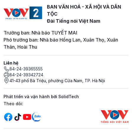
BAN VĂN HOÁ - XÃ HỘI VÀ DÂN
TỘC
Đài Tiếng nói Việt Nam
Trưởng ban: Nhà báo TUYẾT MAI
Phó trưởng ban: Nhà báo Hồng Lan, Xuân Thọ, Xuân
Thân, Hoài Thu
Liên hệ
84-24-39365555
84-24-39342724
41-43 phố Bà Triệu, phường Cửa Nam, TP. Hà Nội
Phát triển và vận hành bởi SolidTech
Mạng xã hội
Theo dõi: