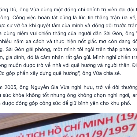
ng Dù, ông Vừa cùng một đồng chí chính trị viên đại đội tr
ông. Công việc hoàn tất cũng là lúc tin thắng trận ùa về
ực sự vỡ òa khi quyết tâm của mình và đồng đội trước trậ
a cùng niềm vui chiến thắng của người dân Sài Gòn, ôn
nhiều năm xa cách và thực hiện nốt giấc mơ còn dang dở.
Sài Gòn giải phóng, một mình tôi ngồi trên tháp pháo xe 
, gia đình, đó là cảm nhận rất gần gũi. Mình nghĩ chiến tr
ng muốn được trở về nhà với quê hương và người thân. Điều
hức góp phần xây dựng quê hương”, ông Vừa chia sẻ.
m 2005, ông Nguyễn Gia Vừa nghỉ hưu, trở về đời thườn
 sức khỏe không tốt nhưng ông không chọn nghỉ ngơi, an
được đóng góp công sức để giữ bình yên cho khu phố.