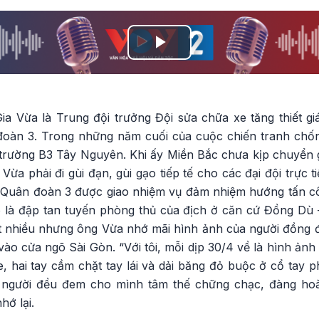
Play
Video
 Vừa là Trung đội trưởng Đội sửa chữa xe tăng thiết gi
đoàn 3. Trong những năm cuối của cuộc chiến tranh chố
trường B3 Tây Nguyên. Khi ấy Miền Bắc chưa kịp chuyển
Vừa phải đi gùi đạn, gùi gạo tiếp tế cho các đại đội trực t
, Quân đoàn 3 được giao nhiệm vụ đảm nhiệm hướng tấn c
ó là đập tan tuyến phòng thủ của địch ở căn cứ Đồng Dù 
hất nhiều nhưng ông Vừa nhớ mãi hình ảnh của người đồng
 vào cửa ngõ Sài Gòn. “Với tôi, mỗi dịp 30/4 về là hình 
xe, hai tay cầm chặt tay lái và dải băng đỏ buộc ở cổ tay p
 người đều đem cho mình tâm thế chững chạc, đàng ho
hớ lại.