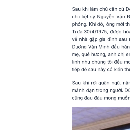
Sau khi làm chủ căn cứ Đồ
cho liệt sỹ Nguyễn Văn Đ
phóng. Khi đó, ông mới th
Trưa 30/4/1975, được hò
về nhà gặp gia đình sau 
Dương Văn Minh đầu hàng, 
mẹ, quê hương, anh chị em
lính như chúng tôi đều mo
tiếp để sau này có kiến t
Sau khi rời quân ngũ, nă
mảnh đạn trong người. Dù
cũng đau đáu mong muốn 