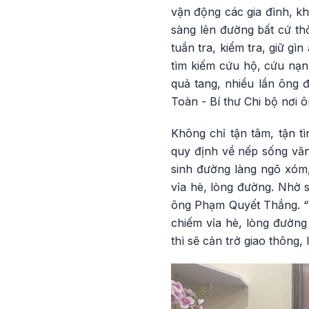
vận động các gia đình, kh
sàng lên đường bất cứ th
tuần tra, kiểm tra, giữ gì
tìm kiếm cứu hộ, cứu nạn,
quả tang, nhiều lần ông 
Toàn - Bí thư Chi bộ nơi ô
Không chỉ tận tâm, tận t
quy định về nếp sống văn
sinh đường làng ngõ xóm,
vỉa hè, lòng đường. Nhờ s
ông Phạm Quyết Thắng. “V
chiếm vỉa hè, lòng đường 
thì sẽ cản trở giao thông