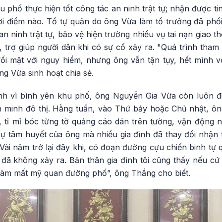
u phố thực hiện tốt công tác an ninh trật tự; nhận được ti
ời điểm nào. Tổ tự quản do ông Vừa làm tổ trưởng đã ph
n an ninh trật tự, bảo vệ hiện trường nhiều vụ tai nạn giao t
 trợ giúp người dân khi có sự cố xảy ra. "Quá trình tham 
đối mặt với nguy hiểm, nhưng ông vẫn tận tụy, hết mình v
ng Vừa sinh hoạt chia sẻ.
ình vì bình yên khu phố, ông Nguyễn Gia Vừa còn luôn đi
 minh đô thị. Hằng tuần, vào Thứ bảy hoặc Chủ nhật, ôn
 tỉ mỉ bóc từng tờ quảng cáo dán trên tường, vận động 
ự tâm huyết của ông mà nhiều gia đình đã thay đổi nhận t
ài năm trở lại đây khi, có đoạn đường cựu chiến binh tự 
đã không xảy ra. Bản thân gia đình tôi cũng thấy nếu cứ 
, làm mất mỹ quan đường phố”, ông Thắng cho biết.