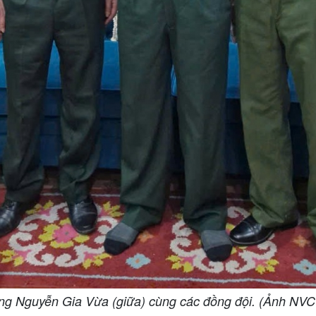
ng Nguyễn Gia Vừa (giữa) cùng các đồng đội. (Ảnh NVC