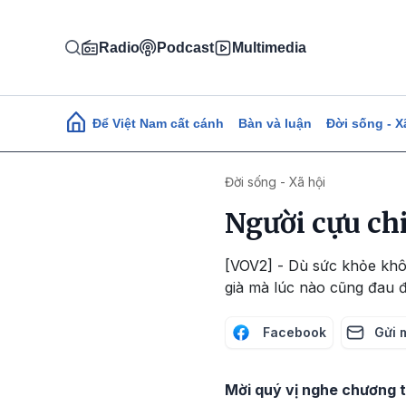
Nhảy đến nội dung
Radio
Podcast
Multimedia
Main navigation
Để Việt Nam cất cánh
Bàn và luận
Đời sống - X
Đời sống - Xã hội
Người cựu chi
[VOV2] - Dù sức khỏe khô
già mà lúc nào cũng đau
Facebook
Gửi 
Mời quý vị nghe chương tr