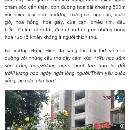
chăm sóc cẩn thận, con đường hoa dài khoảng 500m
với nhiều loại như: phượng, trứng cá, ngũ sắc, mười
giờ, hoa hồng, hoa giấy, dừa cạn, chiều tím, đậu
biếc…đã lên xanh tốt, đua nhau bung nở những bông
hoa rực rỡ khiến không ít người thích thú.
Bà Vương Hồng Hiển đã sáng tác bài thơ về con
đường với những câu thơ đầy cảm xúc:
“Yêu hoa săm
sắn trồng hoa/Hương ngào ngạt tỏa bao la đất
trời/Hương hoa ngây ngất lòng người/Thêm yêu cuộc
sống, nụ cười như hoa”.