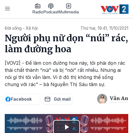
Nhảy đến nội dung
Podcast
Radio
Multimedia
Main navigation
Đời sống - Xã hội
Thứ hai, 19:41, 11/10/2021
Người phụ nữ dọn “núi” rác,
làm đường hoa
[VOV2] - Để làm con đường hoa này, tôi phải dọn rác
thải chất thành “núi” và bị “nói” rất nhiều. Nhưng ai
nói gì thì tôi vẫn làm. Vì ở đô thị không thể sống
chung với rác” – bà Nguyễn Thị Sáu tâm sự.
Vân An
Facebook
Gửi mail