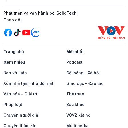
Phát triển và vận hành bởi SolidTech
Mạng xã hội
Theo dõi:
Trang chủ
Mới nhất
Xem nhiều
Podcast
Bàn và luận
Đời sống - Xã hội
Xóa nhà tạm, nhà dột nát
Giáo dục - Đào tạo
Văn hóa - Giải trí
Thể thao
Pháp luật
Sức khỏe
Chuyện người già
VOV2 kết nối
Chuyện thầm kín
Multimedia