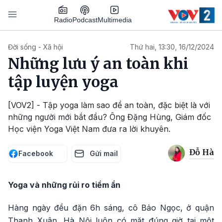
Nhảy đến nội dung
Podcast
Radio
Multimedia
Main navigation
Đời sống - Xã hội
Thứ hai, 13:30, 16/12/2024
Những lưu ý an toàn khi
tập luyện yoga
[VOV2] - Tập yoga làm sao để an toàn, đặc biệt là với
những người mới bắt đầu? Ông Đặng Hùng, Giám đốc
Học viện Yoga Việt Nam đưa ra lời khuyên.
Đỗ Hà
Facebook
Gửi mail
Yoga và những rủi ro tiềm ẩn
Hàng ngày đều đặn 6h sáng, cô Bảo Ngọc, ở quận
Thanh Xuân, Hà Nội luôn có mặt đúng giờ tại một