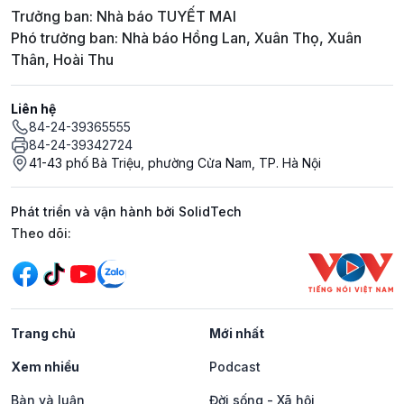
Trưởng ban: Nhà báo TUYẾT MAI
Phó trưởng ban: Nhà báo Hồng Lan, Xuân Thọ, Xuân
Thân, Hoài Thu
Liên hệ
84-24-39365555
84-24-39342724
41-43 phố Bà Triệu, phường Cửa Nam, TP. Hà Nội
Phát triển và vận hành bởi SolidTech
Mạng xã hội
Theo dõi:
Trang chủ
Mới nhất
Xem nhiều
Podcast
Bàn và luận
Đời sống - Xã hội