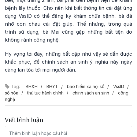
biết, một tháng 2 lần, bà phải đến bệnh viện để khám
bệnh lấy thuốc. Cho nên khi biết thông tin cài đặt ứng
dụng VssID có thể đăng ký khám chữa bệnh, bà đã
nhờ con cháu cài đặt giúp. Thế nhưng, trong quá
trình sử dụng, bà Mai cũng gặp những bất tiện do
không rành công nghệ.
Hy vọng tới đây, những bất cập như vậy sẽ dần được
khắc phục, để chính sách an sinh ý nghĩa này ngày
càng lan tỏa tới mọi người dân.
Tag:
BHXH
BHYT
bảo hiểm xã hội số
VssID
số hóa
thủ tục hành chính
chính sách an sinh
công
nghệ
Viết bình luận