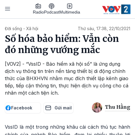
Nhảy đến nội dung
Podcast
Radio
Multimedia
Main navigation
Đời sống - Xã hội
Thứ sáu, 17:38, 22/10/2021
Số hóa bảo hiểm: Vẫn còn
đó những vướng mắc
[VOV2] - “VssID - Bảo hiểm xã hội số” là ứng dụng
dịch vụ thông tin trên nền tảng thiết bị di động chính
thức của BHXHVN nhằm mục đích thiết lập kênh giao
tiếp, tiếp cận thông tin, thực hiện dịch vụ công cho cá
nhân một cách tiện ích.
Thu Hằng
Facebook
Gửi mail
VssID là một trong những khâu cải cách thủ tục hành
chính của ngành Bảo hiểm, đem lại nhiều thuận lợi