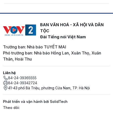
BAN VĂN HOÁ - XÃ HỘI VÀ DÂN
TỘC
Đài Tiếng nói Việt Nam
Trưởng ban: Nhà báo TUYẾT MAI
Phó trưởng ban: Nhà báo Hồng Lan, Xuân Thọ, Xuân
Thân, Hoài Thu
Liên hệ
84-24-39365555
84-24-39342724
41-43 phố Bà Triệu, phường Cửa Nam, TP. Hà Nội
Phát triển và vận hành bởi SolidTech
Mạng xã hội
Theo dõi: