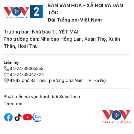
BAN VĂN HOÁ - XÃ HỘI VÀ DÂN
TỘC
Đài Tiếng nói Việt Nam
Trưởng ban: Nhà báo TUYẾT MAI
Phó trưởng ban: Nhà báo Hồng Lan, Xuân Thọ, Xuân
Thân, Hoài Thu
Liên hệ
84-24-39365555
84-24-39342724
41-43 phố Bà Triệu, phường Cửa Nam, TP. Hà Nội
Phát triển và vận hành bởi SolidTech
Mạng xã hội
Theo dõi: