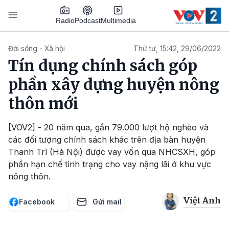
Nhảy đến nội dung
Podcast
Radio
Multimedia
Main navigation
Đời sống - Xã hội
Thứ tư, 15:42, 29/06/2022
Tín dụng chính sách góp
phần xây dựng huyện nông
thôn mới
[VOV2] - 20 năm qua, gần 79.000 lượt hộ nghèo và
các đối tượng chính sách khác trên địa bàn huyện
Thanh Trì (Hà Nội) được vay vốn qua NHCSXH, góp
phần hạn chế tình trạng cho vay nặng lãi ở khu vực
nông thôn.
Việt Anh
Facebook
Gửi mail