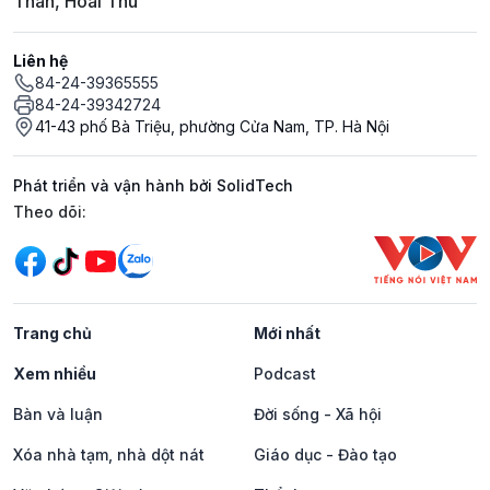
Thân, Hoài Thu
Liên hệ
84-24-39365555
84-24-39342724
41-43 phố Bà Triệu, phường Cửa Nam, TP. Hà Nội
Phát triển và vận hành bởi SolidTech
Mạng xã hội
Theo dõi:
Trang chủ
Mới nhất
Xem nhiều
Podcast
Bàn và luận
Đời sống - Xã hội
Xóa nhà tạm, nhà dột nát
Giáo dục - Đào tạo