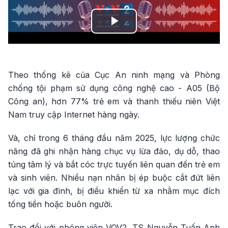
Play
Video
Theo thống kê của Cục An ninh mạng và Phòng
chống tội phạm sử dụng công nghệ cao - A05 (Bộ
Công an), hơn 77% trẻ em và thanh thiếu niên Việt
Nam truy cập Internet hàng ngày.
Và, chỉ trong 6 tháng đầu năm 2025, lực lượng chức
năng đã ghi nhận hàng chục vụ lừa đảo, dụ dỗ, thao
túng tâm lý và bắt cóc trực tuyến liên quan đến trẻ em
và sinh viên. Nhiều nạn nhân bị ép buộc cắt đứt liên
lạc với gia đình, bị điều khiển từ xa nhằm mục đích
tống tiền hoặc buôn người.
Trao đổi với phóng viên VOV2, TS Nguyễn Tuấn Anh