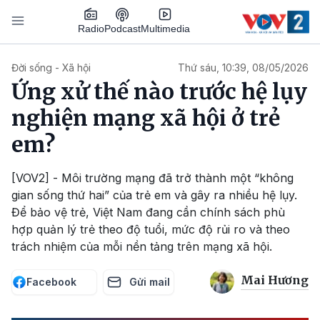
Nhảy đến nội dung
Podcast
Radio
Multimedia
Main navigation
Đời sống - Xã hội
Thứ sáu, 10:39, 08/05/2026
Ứng xử thế nào trước hệ lụy
nghiện mạng xã hội ở trẻ
em?
[VOV2] - Môi trường mạng đã trở thành một “không
gian sống thứ hai” của trẻ em và gây ra nhiều hệ lụy.
Để bảo vệ trẻ, Việt Nam đang cần chính sách phù
hợp quản lý trẻ theo độ tuổi, mức độ rủi ro và theo
trách nhiệm của mỗi nền tảng trên mạng xã hội.
Mai Hương
Facebook
Gửi mail