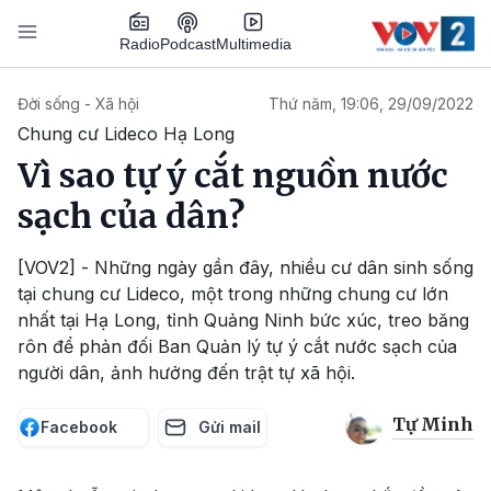
Nhảy đến nội dung
Podcast
Radio
Multimedia
Main navigation
Đời sống - Xã hội
Thứ năm, 19:06, 29/09/2022
Chung cư Lideco Hạ Long
Vì sao tự ý cắt nguồn nước
sạch của dân?
[VOV2] - Những ngày gần đây, nhiều cư dân sinh sống
tại chung cư Lideco, một trong những chung cư lớn
nhất tại Hạ Long, tỉnh Quảng Ninh bức xúc, treo băng
rôn để phản đối Ban Quản lý tự ý cắt nước sạch của
người dân, ảnh hưởng đến trật tự xã hội.
Tự Minh
Facebook
Gửi mail