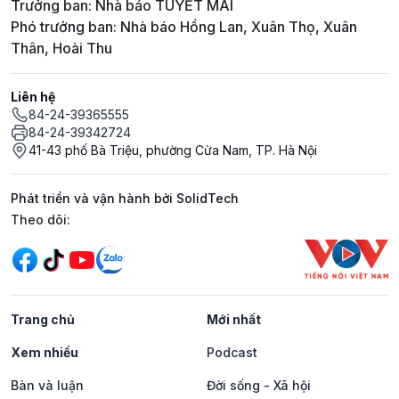
Trưởng ban: Nhà báo TUYẾT MAI
Phó trưởng ban: Nhà báo Hồng Lan, Xuân Thọ, Xuân
Thân, Hoài Thu
Liên hệ
84-24-39365555
84-24-39342724
41-43 phố Bà Triệu, phường Cửa Nam, TP. Hà Nội
Phát triển và vận hành bởi SolidTech
Mạng xã hội
Theo dõi:
Trang chủ
Mới nhất
Xem nhiều
Podcast
Bàn và luận
Đời sống - Xã hội