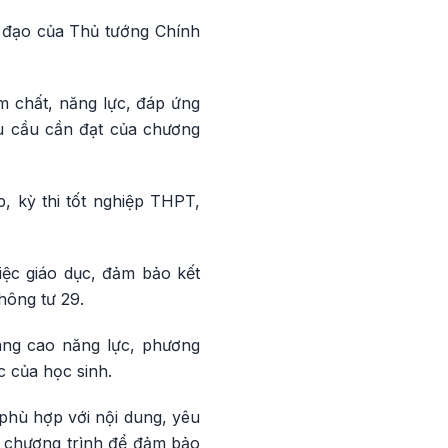
ỉ đạo của Thủ tướng Chính
ẩm chất, năng lực, đáp ứng
êu cầu cần đạt của chương
, kỳ thi tốt nghiệp THPT,
iệc giáo dục, đảm bảo kết
hông tư 29.
âng cao năng lực, phương
c của học sinh.
i phù hợp với nội dung, yêu
g chương trình để đảm bảo