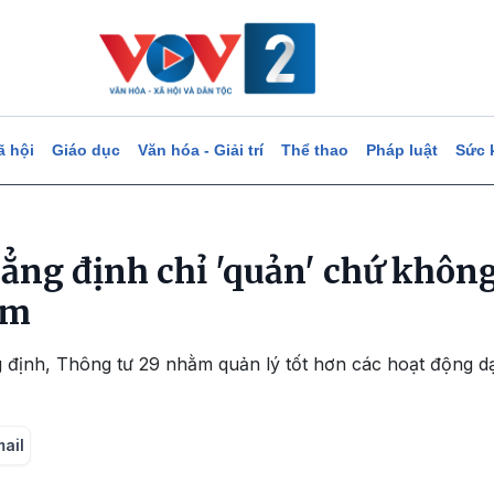
ã hội
Giáo dục
Văn hóa - Giải trí
Thể thao
Pháp luật
Sức 
ng định chỉ 'quản' chứ không 
êm
định, Thông tư 29 nhằm quản lý tốt hơn các hoạt động d
mail