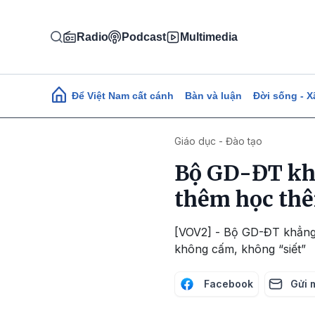
Nhảy đến nội dung
Radio
Podcast
Multimedia
Main navigation
Để Việt Nam cất cánh
Bàn và luận
Đời sống - X
Giáo dục - Đào tạo
Bộ GD-ĐT khẳ
thêm học th
[VOV2] - Bộ GD-ĐT khẳng 
không cấm, không “siết”
Facebook
Gửi 