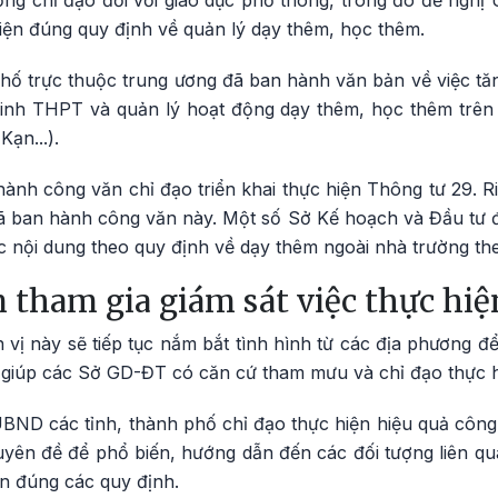
ờng chỉ đạo đối với giáo dục phổ thông, trong đó đề nghị
ện đúng quy định về quản lý dạy thêm, học thêm.
hố trực thuộc trung ương đã ban hành văn bản về việc tă
sinh THPT và quản lý hoạt động dạy thêm, học thêm trên
ạn...).
nh công văn chỉ đạo triển khai thực hiện Thông tư 29. R
 ban hành công văn này. Một số Sở Kế hoạch và Đầu tư 
c nội dung theo quy định về dạy thêm ngoài nhà trường th
 tham gia giám sát việc thực hiệ
vị này sẽ tiếp tục nắm bắt tình hình từ các địa phương đ
, giúp các Sở GD-ĐT có căn cứ tham mưu và chỉ đạo thực h
ND các tỉnh, thành phố chỉ đạo thực hiện hiệu quả công 
huyên đề để phổ biến, hướng dẫn đến các đối tượng liên q
ện đúng các quy định.