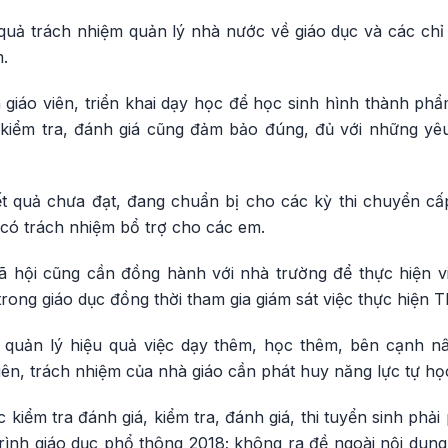
u quả trách nhiệm quản lý nhà nước về giáo dục và các ch
.
 giáo viên, triển khai dạy học để học sinh hình thành ph
 kiểm tra, đánh giá cũng đảm bảo đúng, đủ với những y
t quả chưa đạt, đang chuẩn bị cho các kỳ thi chuyển cấp
 có trách nhiệm bổ trợ cho các em.
 hội cũng cần đồng hành với nhà trường để thực hiện v
trong giáo dục đồng thời tham gia giám sát việc thực hiện T
quản lý hiệu quả việc dạy thêm, học thêm, bên cạnh n
iên, trách nhiệm của nhà giáo cần phát huy năng lực tự họ
 kiểm tra đánh giá, kiểm tra, đánh giá, thi tuyển sinh phả
rình giáo dục phổ thông 2018; không ra đề ngoài nội dun