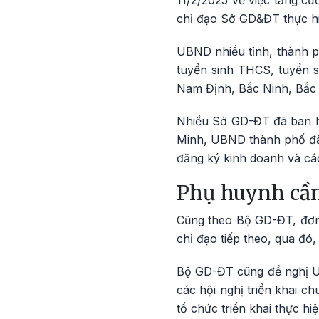
11/2/2025 về việc tăng cư
chỉ đạo Sở GD&ĐT thực hi
UBND nhiều tỉnh, thành p
tuyển sinh THCS, tuyển 
Nam Định, Bắc Ninh, Bắc K
Nhiều Sở GD-ĐT đã ban hà
Minh, UBND thành phố đã
đăng ký kinh doanh và cá
Phụ huynh cần
Cũng theo Bộ GD-ĐT, đơn 
chỉ đạo tiếp theo, qua đó
Bộ GD-ĐT cũng đề nghị UB
các hội nghị triển khai c
tổ chức triển khai thực hi