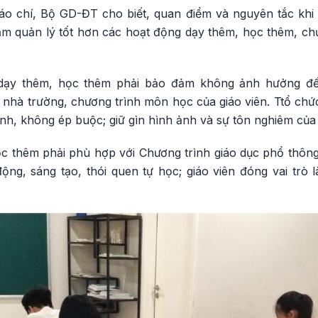
 báo chí, Bộ GD-ĐT cho biết, quan điểm và nguyên tắc khi
m quản lý tốt hơn các hoạt động dạy thêm, học thêm, ch
 dạy thêm, học thêm phải bảo đảm không ảnh hưởng đế
 nhà trường, chương trình môn học của giáo viên. Ttổ chứ
inh, không ép buộc; giữ gìn hình ảnh và sự tôn nghiêm của
ọc thêm phải phù hợp với Chương trình giáo dục phổ thông
ng, sáng tạo, thói quen tự học; giáo viên đóng vai trò l