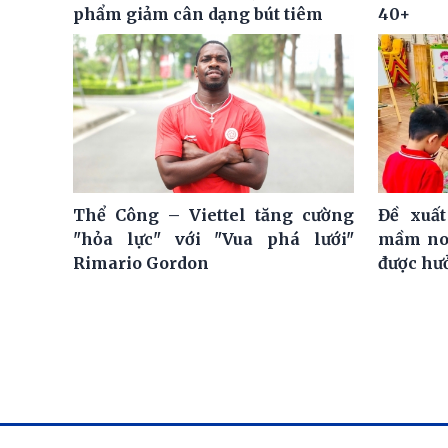
phẩm giảm cân dạng bút tiêm
40+
Thể Công – Viettel tăng cường
Đề xuất
"hỏa lực" với "Vua phá lưới"
mầm non
Rimario Gordon
được hư