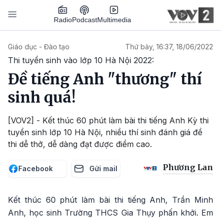
Nhảy đến nội dung
Podcast
Radio
Multimedia
Main navigation
Giáo dục - Đào tạo
Thứ bảy, 16:37, 18/06/2022
Thi tuyển sinh vào lớp 10 Hà Nội 2022:
Đề tiếng Anh "thương" thí
sinh quá!
[VOV2] - Kết thúc 60 phút làm bài thi tiếng Anh Kỳ thi
tuyển sinh lớp 10 Hà Nội, nhiều thí sinh đánh giá đề
thi dễ thở, dễ dàng đạt được điểm cao.
Phương Lan
Facebook
Gửi mail
Kết thúc 60 phút làm bài thi tiếng Anh, Trần Minh
Anh, học sinh Trường THCS Gia Thụy phấn khởi. Em