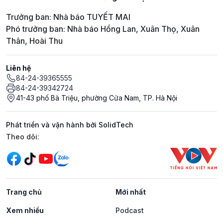
Trưởng ban: Nhà báo TUYẾT MAI
Phó trưởng ban: Nhà báo Hồng Lan, Xuân Thọ, Xuân
Thân, Hoài Thu
Liên hệ
84-24-39365555
84-24-39342724
41-43 phố Bà Triệu, phường Cửa Nam, TP. Hà Nội
Phát triển và vận hành bởi SolidTech
Mạng xã hội
Theo dõi:
Trang chủ
Mới nhất
Xem nhiều
Podcast