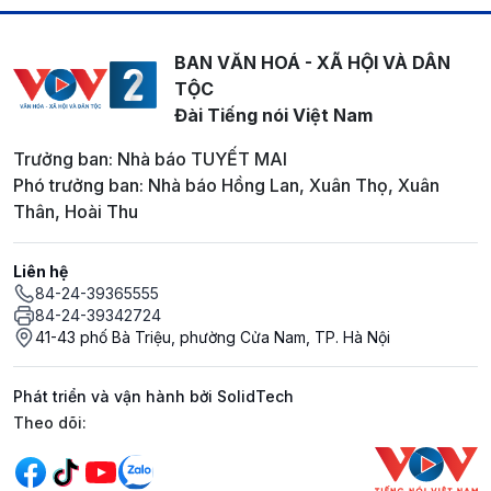
BAN VĂN HOÁ - XÃ HỘI VÀ DÂN
TỘC
Đài Tiếng nói Việt Nam
Trưởng ban: Nhà báo TUYẾT MAI
Phó trưởng ban: Nhà báo Hồng Lan, Xuân Thọ, Xuân
Thân, Hoài Thu
Liên hệ
84-24-39365555
84-24-39342724
41-43 phố Bà Triệu, phường Cửa Nam, TP. Hà Nội
Phát triển và vận hành bởi SolidTech
Mạng xã hội
Theo dõi: