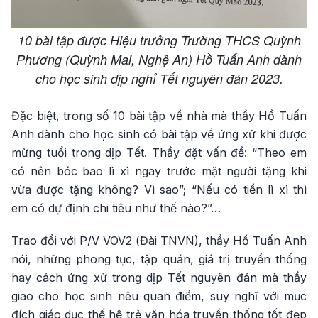
10 bài tập được Hiệu trưởng Trường THCS Quỳnh
Phương (Quỳnh Mai, Nghệ An) Hồ Tuấn Anh dành
cho học sinh dịp nghỉ Tết nguyên đán 2023.
Đặc biệt, trong số 10 bài tập về nhà mà thầy Hồ Tuấn
Anh dành cho học sinh có bài tập về ứng xử khi được
mừng tuổi trong dịp Tết. Thầy đặt vấn đề: “Theo em
có nên bóc bao lì xì ngay trước mặt người tặng khi
vừa được tặng không? Vì sao”; “Nếu có tiền lì xì thì
em có dự định chi tiêu như thế nào?”…
Trao đổi với P/V VOV2 (Đài TNVN), thầy Hồ Tuấn Anh
nói, những phong tục, tập quán, giá trị truyền thống
hay cách ứng xử trong dịp Tết nguyên đán mà thầy
giao cho học sinh nêu quan điểm, suy nghĩ với mục
đích giáo dục thế hệ trẻ văn hóa truyền thống tốt đẹp