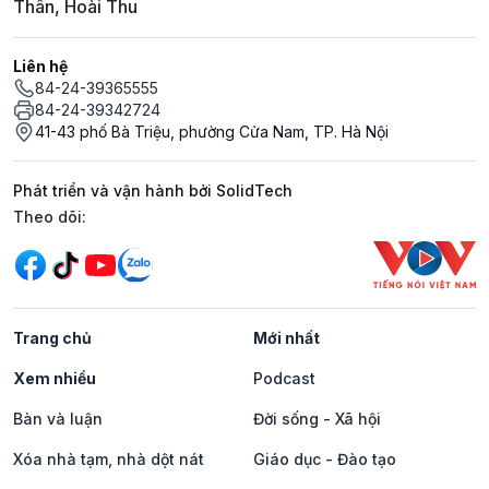
Thân, Hoài Thu
Liên hệ
84-24-39365555
84-24-39342724
41-43 phố Bà Triệu, phường Cửa Nam, TP. Hà Nội
Phát triển và vận hành bởi SolidTech
Mạng xã hội
Theo dõi:
Trang chủ
Mới nhất
Xem nhiều
Podcast
Bàn và luận
Đời sống - Xã hội
Xóa nhà tạm, nhà dột nát
Giáo dục - Đào tạo