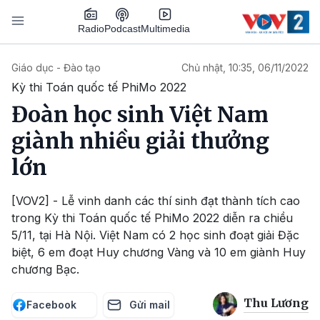
Nhảy đến nội dung
Podcast
Radio
Multimedia
Main navigation
Giáo dục - Đào tạo
Chủ nhật, 10:35, 06/11/2022
Kỳ thi Toán quốc tế PhiMo 2022
Đoàn học sinh Việt Nam
giành nhiều giải thưởng
lớn
[VOV2] - Lễ vinh danh các thí sinh đạt thành tích cao
trong Kỳ thi Toán quốc tế PhiMo 2022 diễn ra chiều
5/11, tại Hà Nội. Việt Nam có 2 học sinh đoạt giải Đặc
biệt, 6 em đoạt Huy chương Vàng và 10 em giành Huy
chương Bạc.
Thu Lương
Facebook
Gửi mail