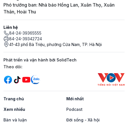
Phó trưởng ban: Nhà báo Hồng Lan, Xuân Thọ, Xuân
Thân, Hoài Thu
Liên hệ
84-24-39365555
84-24-39342724
41-43 phố Bà Triệu, phường Cửa Nam, TP. Hà Nội
Phát triển và vận hành bởi SolidTech
Mạng xã hội
Theo dõi:
Trang chủ
Mới nhất
Xem nhiều
Podcast
Bàn và luận
Đời sống - Xã hội