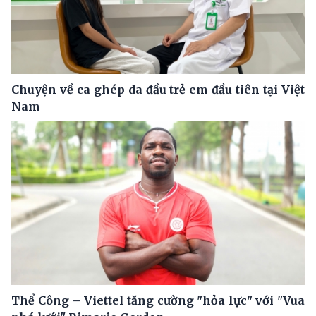
Chuyện về ca ghép da đầu trẻ em đầu tiên tại Việt
Nam
Thể Công – Viettel tăng cường "hỏa lực" với "Vua