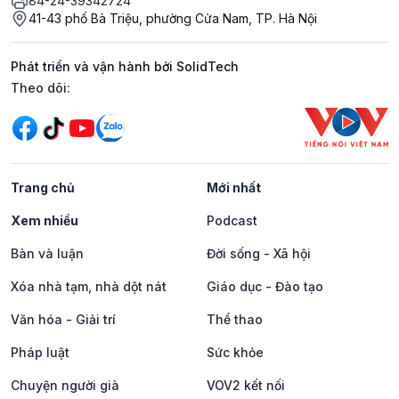
84-24-39342724
41-43 phố Bà Triệu, phường Cửa Nam, TP. Hà Nội
Phát triển và vận hành bởi SolidTech
Mạng xã hội
Theo dõi:
Trang chủ
Mới nhất
Xem nhiều
Podcast
Bàn và luận
Đời sống - Xã hội
Xóa nhà tạm, nhà dột nát
Giáo dục - Đào tạo
Văn hóa - Giải trí
Thể thao
Pháp luật
Sức khỏe
Chuyện người già
VOV2 kết nối