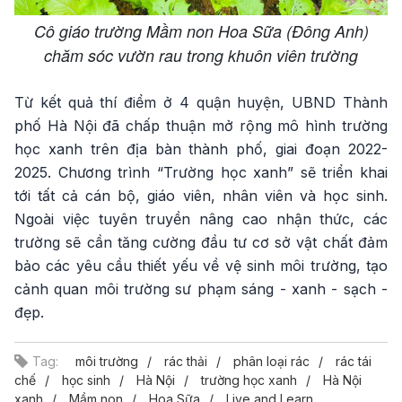
Cô giáo trường Mầm non Hoa Sữa (Đông Anh)
chăm sóc vườn rau trong khuôn viên trường
Từ kết quả thí điểm ở 4 quận huyện, UBND Thành
phố Hà Nội đã chấp thuận mở rộng mô hình trường
học xanh trên địa bàn thành phố, giai đoạn 2022-
2025. Chương trình “Trường học xanh” sẽ triển khai
tới tất cả cán bộ, giáo viên, nhân viên và học sinh.
Ngoài việc tuyên truyền nâng cao nhận thức, các
trường sẽ cần tăng cường đầu tư cơ sở vật chất đảm
bảo các yêu cầu thiết yếu về vệ sinh môi trường, tạo
cảnh quan môi trường sư phạm sáng - xanh - sạch -
đẹp.
Tag:
môi trường
rác thải
phân loại rác
rác tái
chế
học sinh
Hà Nội
trường học xanh
Hà Nội
xanh
Mầm non
Hoa Sữa
Live and Learn