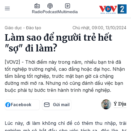
Nhảy đến nội dung
Podcast
Radio
Multimedia
Main navigation
Giáo dục - Đào tạo
Chủ nhật, 09:00, 13/10/2024
Làm sao để người trẻ hết
"sợ" đi làm?
[VOV2] - Thời điểm này trong năm, nhiều bạn trẻ đã
tốt nghiệp trường nghề, cao đẳng hoặc đại học. Nhận
tấm bằng tốt nghiệp, trước mặt bạn giờ cả chặng
đường mới mở ra. Nhưng nó cũng đánh dấu việc bạn
buộc phải tự bước trên hành trình nghề nghiệp.
Ý Dịu
Facebook
Gửi mail
Lúc này, đi làm không chỉ để có thêm thu nhập, trải
nghiệm mà sẽ bắt đầu cho việc tách ra, độc lập, tự