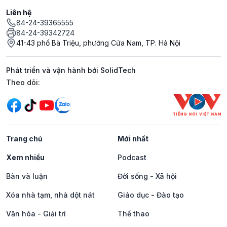
Liên hệ
84-24-39365555
84-24-39342724
41-43 phố Bà Triệu, phường Cửa Nam, TP. Hà Nội
Phát triển và vận hành bởi SolidTech
Mạng xã hội
Theo dõi:
Trang chủ
Mới nhất
Xem nhiều
Podcast
Bàn và luận
Đời sống - Xã hội
Xóa nhà tạm, nhà dột nát
Giáo dục - Đào tạo
Văn hóa - Giải trí
Thể thao