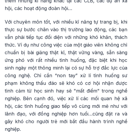
thêm những kĩ năng khác tại các CLB, các dự án xã
hội, các hoạt động đoàn hội…
Với chuyên môn tốt, với nhiều kĩ năng tự trang bị, khi
thực sự bước chân vào thị trường lao động, các bạn
vẫn phải tiếp tục đối diện với những khó khăn, thách
thức. Ví dụ như công việc của một giáo viên không chỉ
chuẩn bị bài giảng thật kĩ, thật vững vàng, sẵn sàng
ứng phó với rất nhiều tình huống, đặc biệt khi học
sinh ngày một thông minh lại có sự hỗ trợ đắc lực của
công nghệ. Chỉ cần “non tay” xử lí tình huống sư
phạm không thấu đáo sẽ khó có cơ hội nhận được
tình cảm từ học sinh hay sẽ "mất điểm" trong nghề
nghiệp. Bên cạnh đó, việc xử lí các mối quan hệ xã
hội, các tình huống giao tiếp vô cùng mới mẻ như với
lãnh đạo, với đồng nghiệp hơn tuổi…cũng đặt ra và
gây khó cho người trẻ mới bắt đầu hành trình nghề
nghiệp.