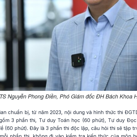
TS Nguyễn Phong Điền, Phó Giám đốc ĐH Bách Khoa H
ian chuẩn bị, từ năm 2023, nội dung và hình thức thi ĐGT
i gồm 3 phần thi, Tư duy Toán học (60 phút), Tư duy Đọc
 (60 phút). Đây là 3 phần thi độc lập, câu hỏi thi sẽ tập 
 mỗi phần thi, không đi vào kiểm tra kiến thức của môn h