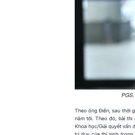
PGS.
Theo ông Điền, sau thời g
năm tới. Theo đó, bài th
Khoa học/Giải quyết vấn đề
tư duy của thí sinh trong