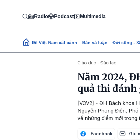
Nhảy đến nội dung
Radio
Podcast
Multimedia
Main navigation
Để Việt Nam cất cánh
Bàn và luận
Đời sống - X
Giáo dục - Đào tạo
Năm 2024, ĐH
quả thi đánh 
[VOV2] - ĐH Bách khoa Hà
Nguyễn Phong Điền, Phó G
về những điểm mới trong 
Facebook
Gửi 