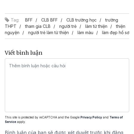
Video
Tag:
BFF
CLB BFF
CLB trường học
trường
THPT
tham gia CLB
người trẻ
làm từ thiện
thiện
nguyện
người trẻ làm từ thiện
làm màu
làm đẹp hồ sơ
Viết bình luận
This site is protected by reCAPTCHA and the Google
Privacy Policy
and
Terms of
Service
apply.
Bình luận của bạn sẽ được xét duyệt trước khi đăng