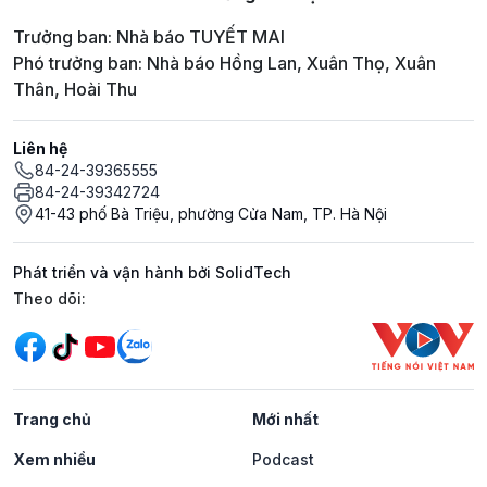
Trưởng ban: Nhà báo TUYẾT MAI
Phó trưởng ban: Nhà báo Hồng Lan, Xuân Thọ, Xuân
Thân, Hoài Thu
Liên hệ
84-24-39365555
84-24-39342724
41-43 phố Bà Triệu, phường Cửa Nam, TP. Hà Nội
Phát triển và vận hành bởi SolidTech
Mạng xã hội
Theo dõi:
Trang chủ
Mới nhất
Xem nhiều
Podcast