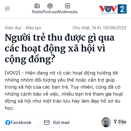
Nhảy đến nội dung
Podcast
Radio
Multimedia
Main navigation
Giáo dục - Đào tạo
Chủ nhật, 14:41, 06/08/2023
Người trẻ thu được gì qua
các hoạt động xã hội vì
cộng đồng?
[VOV2] - Hiện đang nở rộ các hoạt động hướng tới
những nhóm đối tượng yếu thế hoặc cần trợ giúp
trong xã hội của các bạn trẻ. Tuy nhiên, cũng đã có
những cảnh báo về việc, nhiều bạn trẻ tham gia hoạt
động xã hội như một trào lưu hay làm đẹp hồ sơ du
học.
Ý Dịu
Facebook
Gửi mail