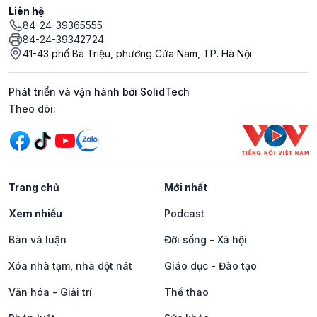
Liên hệ
84-24-39365555
84-24-39342724
41-43 phố Bà Triệu, phường Cửa Nam, TP. Hà Nội
Phát triển và vận hành bởi SolidTech
Mạng xã hội
Theo dõi:
Trang chủ
Mới nhất
Xem nhiều
Podcast
Bàn và luận
Đời sống - Xã hội
Xóa nhà tạm, nhà dột nát
Giáo dục - Đào tạo
Văn hóa - Giải trí
Thể thao