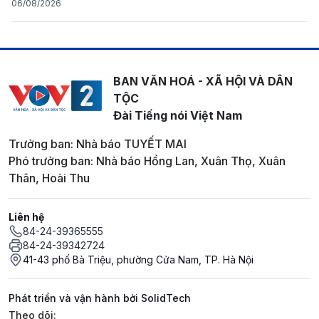
06/08/2026
BAN VĂN HOÁ - XÃ HỘI VÀ DÂN
TỘC
Đài Tiếng nói Việt Nam
Trưởng ban: Nhà báo TUYẾT MAI
Phó trưởng ban: Nhà báo Hồng Lan, Xuân Thọ, Xuân
Thân, Hoài Thu
Liên hệ
84-24-39365555
84-24-39342724
41-43 phố Bà Triệu, phường Cửa Nam, TP. Hà Nội
Phát triển và vận hành bởi SolidTech
Mạng xã hội
Theo dõi: