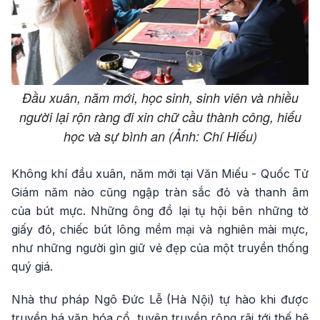
Đầu xuân, năm mới, học sinh, sinh viên và nhiều
người lại rộn ràng đi xin chữ cầu thành công, hiếu
học và sự bình an (Ảnh: Chí Hiếu)
Không khí đầu xuân, năm mới tại Văn Miếu - Quốc Tử
Giám năm nào cũng ngập tràn sắc đỏ và thanh âm
của bút mực. Những ông đồ lại tụ hội bên những tờ
giấy đỏ, chiếc bút lông mềm mại và nghiên mài mực,
như những người gìn giữ vẻ đẹp của một truyền thống
quý giá.
Nhà thư pháp Ngô Đức Lễ (Hà Nội) tự hào khi được
truyền bá văn hóa cổ, tuyên truyền rộng rãi tới thế hệ