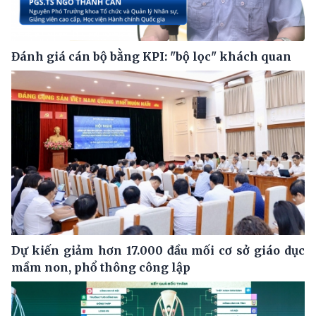
Đánh giá cán bộ bằng KPI: "bộ lọc" khách quan
Dự kiến giảm hơn 17.000 đầu mối cơ sở giáo dục
mầm non, phổ thông công lập