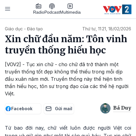
Nhảy đến nội dung
Podcast
Radio
Multimedia
Main navigation
Giáo dục - Đào tạo
Thứ tư, 11:21, 18/02/2026
Xin chữ đầu năm: Tôn vinh
truyền thống hiếu học
[VOV2] - Tục xin chữ - cho chữ đã trở thành một
truyền thống tốt đẹp không thể thiếu trong mỗi dịp
đầu xuân năm mới. Truyền thống này thể hiện tinh
thần hiếu học, tôn sư trọng đạo của các thế hệ người
Việt.
Bá Duy
Facebook
Gửi mail
Từ bao đời nay, chữ viết luôn được người Việt coi
trọng và giữ gìn như một tài sản quý báu. Tục xin chữ