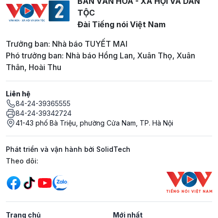
BAN VĂN HOÁ - XÃ HỘI VÀ DÂN
TỘC
Đài Tiếng nói Việt Nam
Trưởng ban: Nhà báo TUYẾT MAI
Phó trưởng ban: Nhà báo Hồng Lan, Xuân Thọ, Xuân
Thân, Hoài Thu
Liên hệ
84-24-39365555
84-24-39342724
41-43 phố Bà Triệu, phường Cửa Nam, TP. Hà Nội
Phát triển và vận hành bởi SolidTech
Mạng xã hội
Theo dõi:
Trang chủ
Mới nhất