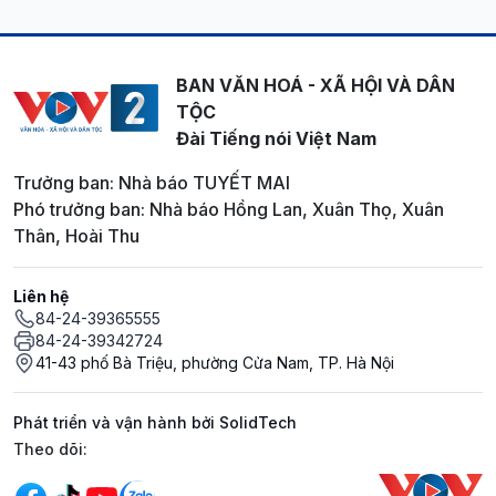
BAN VĂN HOÁ - XÃ HỘI VÀ DÂN
TỘC
Đài Tiếng nói Việt Nam
Trưởng ban: Nhà báo TUYẾT MAI
Phó trưởng ban: Nhà báo Hồng Lan, Xuân Thọ, Xuân
Thân, Hoài Thu
Liên hệ
84-24-39365555
84-24-39342724
41-43 phố Bà Triệu, phường Cửa Nam, TP. Hà Nội
Phát triển và vận hành bởi SolidTech
Mạng xã hội
Theo dõi: