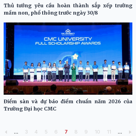
Thủ tướng yêu cầu hoàn thành sắp xếp trường
mầm non, phổ thông trước ngày 30/8
Điểm sàn và dự báo điểm chuẩn năm 2026 của
Trường Đại học CMC
Pagination
Trang
Trang
Trang
Trang
Trang hiện thời
Trang
Trang
Trang
Trang
…
3
4
5
6
7
8
9
10
11
…