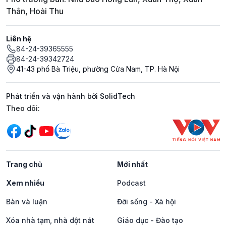
Thân, Hoài Thu
Liên hệ
84-24-39365555
84-24-39342724
41-43 phố Bà Triệu, phường Cửa Nam, TP. Hà Nội
Phát triển và vận hành bởi SolidTech
Mạng xã hội
Theo dõi:
Trang chủ
Mới nhất
Xem nhiều
Podcast
Bàn và luận
Đời sống - Xã hội
Xóa nhà tạm, nhà dột nát
Giáo dục - Đào tạo