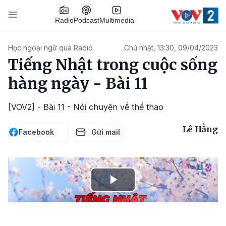
Nhảy đến nội dung
Podcast
Radio
Multimedia
Main navigation
Học ngoại ngữ qua Radio
Chủ nhật, 13:30, 09/04/2023
Tiếng Nhật trong cuộc sống
hàng ngày - Bài 11
[VOV2] - Bài 11 - Nói chuyện về thể thao
Lê Hằng
Facebook
Gửi mail
Play
Video