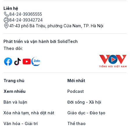
Liên hệ
84-24-39365555
84-24-39342724
41-43 phố Bà Triệu, phường Cửa Nam, TP. Hà Nội
Phát triển và vận hành bởi SolidTech
Mạng xã hội
Theo dõi:
Trang chủ
Mới nhất
Xem nhiều
Podcast
Bàn và luận
Đời sống - Xã hội
Xóa nhà tạm, nhà dột nát
Giáo dục - Đào tạo
Văn hóa - Giải trí
Thể thao