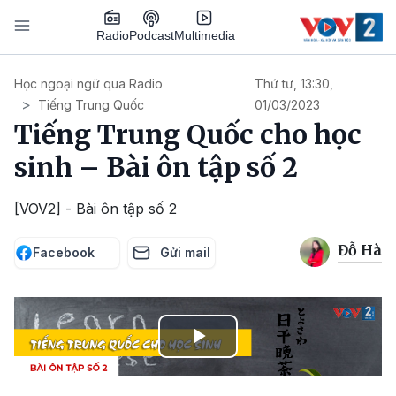
Nhảy đến nội dung
Podcast
Radio
Multimedia
Main navigation
Học ngoại ngữ qua Radio
Thứ tư, 13:30,
Tiếng Trung Quốc
01/03/2023
Tiếng Trung Quốc cho học
sinh – Bài ôn tập số 2
[VOV2] - Bài ôn tập số 2
Đỗ Hà
Facebook
Gửi mail
Play