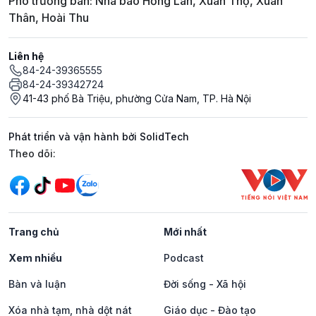
Phó trưởng ban: Nhà báo Hồng Lan, Xuân Thọ, Xuân
Thân, Hoài Thu
Liên hệ
84-24-39365555
84-24-39342724
41-43 phố Bà Triệu, phường Cửa Nam, TP. Hà Nội
Phát triển và vận hành bởi SolidTech
Mạng xã hội
Theo dõi:
Trang chủ
Mới nhất
Xem nhiều
Podcast
Bàn và luận
Đời sống - Xã hội
Xóa nhà tạm, nhà dột nát
Giáo dục - Đào tạo