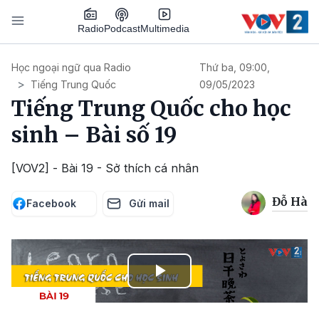
Nhảy đến nội dung
Podcast
Radio
Multimedia
Main navigation
Học ngoại ngữ qua Radio
Thứ ba, 09:00,
Tiếng Trung Quốc
09/05/2023
Tiếng Trung Quốc cho học
sinh – Bài số 19
[VOV2] - Bài 19 - Sở thích cá nhân
Đỗ Hà
Facebook
Gửi mail
Play