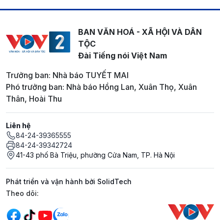
BAN VĂN HOÁ - XÃ HỘI VÀ DÂN
TỘC
Đài Tiếng nói Việt Nam
Trưởng ban: Nhà báo TUYẾT MAI
Phó trưởng ban: Nhà báo Hồng Lan, Xuân Thọ, Xuân
Thân, Hoài Thu
Liên hệ
84-24-39365555
84-24-39342724
41-43 phố Bà Triệu, phường Cửa Nam, TP. Hà Nội
Phát triển và vận hành bởi SolidTech
Mạng xã hội
Theo dõi: