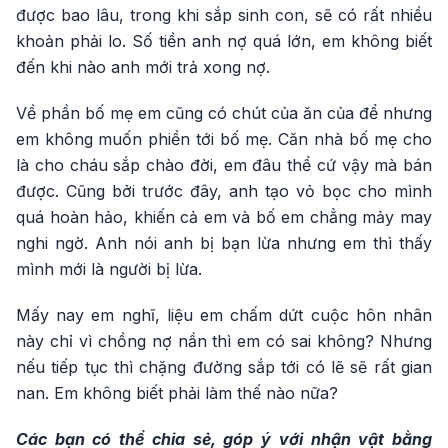
được bao lâu, trong khi sắp sinh con, sẽ có rất nhiều
khoản phải lo. Số tiền anh nợ quá lớn, em không biết
đến khi nào anh mới trả xong nợ.
Về phần bố mẹ em cũng có chút của ăn của để nhưng
em không muốn phiền tới bố mẹ. Căn nhà bố mẹ cho
là cho cháu sắp chào đời, em đâu thể cứ vậy mà bán
được. Cũng bởi trước đây, anh tạo vỏ bọc cho mình
quá hoàn hảo, khiến cả em và bố em chẳng mảy may
nghi ngờ. Anh nói anh bị bạn lừa nhưng em thì thấy
mình mới là người bị lừa.
Mấy nay em nghĩ, liệu em chấm dứt cuộc hôn nhân
này chỉ vì chồng nợ nần thì em có sai không? Nhưng
nếu tiếp tục thì chặng đường sắp tới có lẽ sẽ rất gian
nan. Em không biết phải làm thế nào nữa?
Các bạn có thể chia sẻ, góp ý với nhận vật bằng