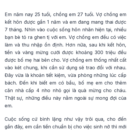
Video
Em năm nay 25 tuổi, chồng em 27 tuổi. Vợ chồng em
kết hôn được gần 1 năm và em đang mang thai được
7 tháng. Nhìn vào cuộc sống hôn nhân hiện tại, nhiều
bạn bè tỏ ra ghen tị với em. Vợ chồng em đều có việc
làm và thu nhập ổn định. Hơn nữa, sau khi kết hôn,
tiền và vàng mừng cưới được khoảng 300 triệu đều
được bố mẹ hai bên cho. Vợ chồng em thống nhất cất
vào két chung, khi cần sử dụng sẽ trao đổi với nhau.
Đây vừa là khoản tiết kiệm, vừa phòng những lúc cấp
bách. Đến khi biết em có bầu, bố mẹ em cho thêm
căn nhà cấp 4 nho nhỏ gọi là quà mừng cho cháu.
Thật sự, những điều này nằm ngoài sự mong đợi của
em.
Cuộc sống cứ bình lặng như vậy trôi qua, cho đến
gần đây, em cần tiền chuẩn bị cho việc sinh nở thì mới