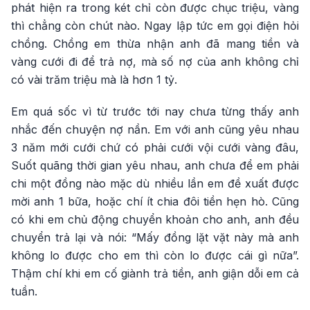
phát hiện ra trong két chỉ còn được chục triệu, vàng
thì chẳng còn chút nào. Ngay lập tức em gọi điện hỏi
chồng. Chồng em thừa nhận anh đã mang tiền và
vàng cưới đi để trả nợ, mà số nợ của anh không chỉ
có vài trăm triệu mà là hơn 1 tỷ.
Em quá sốc vì từ trước tới nay chưa từng thấy anh
nhắc đến chuyện nợ nần. Em với anh cũng yêu nhau
3 năm mới cưới chứ có phải cưới vội cưới vàng đâu,
Suốt quãng thời gian yêu nhau, anh chưa để em phải
chi một đồng nào mặc dù nhiều lần em đề xuất được
mời anh 1 bữa, hoặc chí ít chia đôi tiền hẹn hò. Cũng
có khi em chủ động chuyển khoản cho anh, anh đều
chuyển trả lại và nói: “Mấy đồng lặt vặt này mà anh
không lo được cho em thì còn lo được cái gì nữa”.
Thậm chí khi em cố giành trả tiền, anh giận dỗi em cả
tuần.