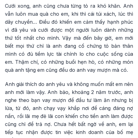
Cưới xong, anh cũng chưa từng tỏ ra khó khăn. Anh
vẫn luôn mua quà cho em, khi thì cái túi xách, lúc thì
dây chuyền… Điều đó khiến em cảm thấy hạnh phúc
vì đã yêu và cưới được một người luôn dành những
thứ tốt nhất cho mình. Vậy mà đến bây giờ, em mới
biết mọi thứ chỉ là anh đang cố chứng tỏ bản thân
mình có đủ tiềm lực tài chính lo cho cuộc sống của
em. Thậm chí, có những buổi hẹn hò, có những món
quà anh tặng em cũng đều do anh vay mượn mà có.
Anh giải thích do anh yêu và không muốn mất em nên
anh mới làm vậy. Anh bảo, khoảng 2 năm trước, anh
nghe theo bạn vay mượn để đầu tư làm ăn nhưng bị
lừa, từ đó, anh chạy vạy khắp nơi để cáng đáng nợ
nần, rồi lãi mẹ đẻ lãi con khiến cho tiền anh làm được
cũng chỉ để trả nợ. Chưa hết bất ngờ về anh, em lại
tiếp tục nhận được tin việc kinh doanh của bố mẹ