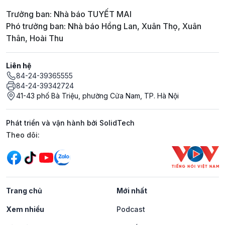
Trưởng ban: Nhà báo TUYẾT MAI
Phó trưởng ban: Nhà báo Hồng Lan, Xuân Thọ, Xuân
Thân, Hoài Thu
Liên hệ
84-24-39365555
84-24-39342724
41-43 phố Bà Triệu, phường Cửa Nam, TP. Hà Nội
Phát triển và vận hành bởi SolidTech
Mạng xã hội
Theo dõi:
Trang chủ
Mới nhất
Xem nhiều
Podcast