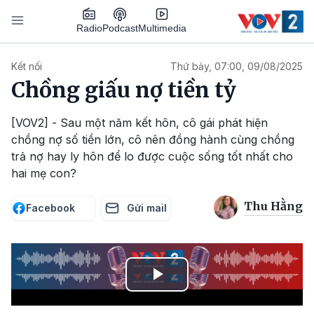
Nhảy đến nội dung
Podcast
Radio
Multimedia
Main navigation
Kết nối
Thứ bảy, 07:00, 09/08/2025
Chồng giấu nợ tiền tỷ
[VOV2] - Sau một năm kết hôn, cô gái phát hiện
chồng nợ số tiền lớn, cô nên đồng hành cùng chồng
trả nợ hay ly hôn để lo được cuộc sống tốt nhất cho
hai mẹ con?
Thu Hằng
Facebook
Gửi mail
Play