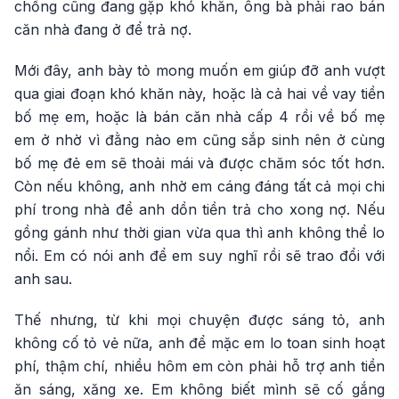
chồng cũng đang gặp khó khăn, ông bà phải rao bán
căn nhà đang ở để trả nợ.
Mới đây, anh bày tỏ mong muốn em giúp đỡ anh vượt
qua giai đoạn khó khăn này, hoặc là cả hai về vay tiền
bố mẹ em, hoặc là bán căn nhà cấp 4 rồi về bố mẹ
em ở nhờ vì đằng nào em cũng sắp sinh nên ở cùng
bố mẹ đẻ em sẽ thoải mái và được chăm sóc tốt hơn.
Còn nếu không, anh nhờ em cáng đáng tất cả mọi chi
phí trong nhà để anh dồn tiền trả cho xong nợ. Nếu
gồng gánh như thời gian vừa qua thì anh không thể lo
nổi. Em có nói anh để em suy nghĩ rồi sẽ trao đổi với
anh sau.
Thế nhưng, từ khi mọi chuyện được sáng tỏ, anh
không cố tỏ vẻ nữa, anh để mặc em lo toan sinh hoạt
phí, thậm chí, nhiều hôm em còn phải hỗ trợ anh tiền
ăn sáng, xăng xe. Em không biết mình sẽ cố gắng