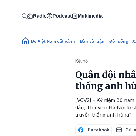
Nhảy đến nội dung
Radio
Podcast
Multimedia
Main navigation
Để Việt Nam cất cánh
Bàn và luận
Đời sống - X
Kết nối
Quân đội nhâ
thống anh h
[VOV2] - Kỷ niệm 80 năm 
dân, Thư viện Hà Nội tổ 
truyền thống anh hùng”.
Facebook
Gửi 