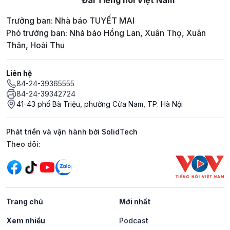
Đài Tiếng nói Việt Nam
Trưởng ban: Nhà báo TUYẾT MAI
Phó trưởng ban: Nhà báo Hồng Lan, Xuân Thọ, Xuân
Thân, Hoài Thu
Liên hệ
84-24-39365555
84-24-39342724
41-43 phố Bà Triệu, phường Cửa Nam, TP. Hà Nội
Phát triển và vận hành bởi SolidTech
Mạng xã hội
Theo dõi:
Trang chủ
Mới nhất
Xem nhiều
Podcast