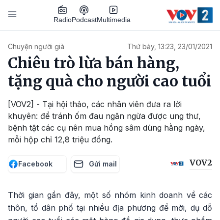
Nhảy đến nội dung
Podcast
Radio
Multimedia
Main navigation
Chuyện người già
Thứ bảy, 13:23, 23/01/2021
Chiêu trò lừa bán hàng,
tặng quà cho người cao tuổi
[VOV2] - Tại hội thảo, các nhân viên đưa ra lời
khuyên: để tránh ốm đau ngăn ngừa được ung thư,
bệnh tật các cụ nên mua hồng sâm dùng hằng ngày,
mỗi hộp chỉ 12,8 triệu đồng.
VOV2
Facebook
Gửi mail
Thời gian gần đây, một số nhóm kinh doanh về các
thôn, tổ dân phố tại nhiều địa phương để mời, dụ dỗ