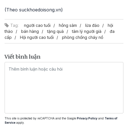
(Theo suckhoedoisong.vn)
Tag:
người cao tuổi
hồng sâm
lừa đảo
hội
thảo
bán hàng
tặng quà
tâm lý người già
đa
cấp
Hội người cao tuổi
phòng chống cháy nổ
Viết bình luận
This site is protected by reCAPTCHA and the Google
Privacy Policy
and
Terms of
Service
apply.