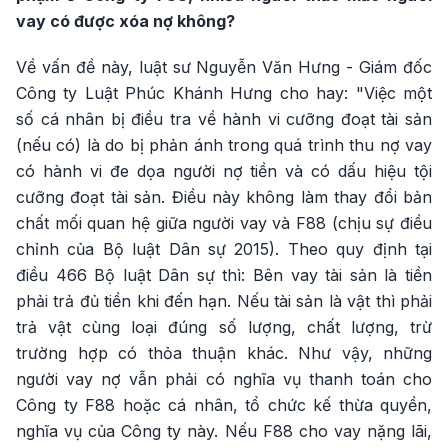
vay có được xóa nợ không?
Về vấn đề này, luật sư Nguyễn Văn Hưng - Giám đốc
Công ty Luật Phúc Khánh Hưng cho hay: "Việc một
số cá nhân bị điều tra về hành vi cưỡng đoạt tài sản
(nếu có) là do bị phản ánh trong quá trình thu nợ vay
có hành vi đe dọa người nợ tiền và có dấu hiệu tội
cưỡng đoạt tài sản. Điều này không làm thay đổi bản
chất mối quan hệ giữa người vay và F88 (chịu sự điều
chỉnh của Bộ luật Dân sự 2015). Theo quy định tại
điều 466 Bộ luật Dân sự thì: Bên vay tài sản là tiền
phải trả đủ tiền khi đến hạn. Nếu tài sản là vật thì phải
trả vật cùng loại đúng số lượng, chất lượng, trừ
trường hợp có thỏa thuận khác. Như vậy, những
người vay nợ vẫn phải có nghĩa vụ thanh toán cho
Công ty F88 hoặc cá nhân, tổ chức kế thừa quyền,
nghĩa vụ của Công ty này. Nếu F88 cho vay nặng lãi,