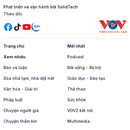
Phát triển và vận hành bởi SolidTech
Mạng xã hội
Theo dõi:
Trang chủ
Mới nhất
Xem nhiều
Podcast
Bàn và luận
Đời sống - Xã hội
Xóa nhà tạm, nhà dột nát
Giáo dục - Đào tạo
Văn hóa - Giải trí
Thể thao
Pháp luật
Sức khỏe
Chuyện người già
VOV2 kết nối
Chuyện thầm kín
Multimedia