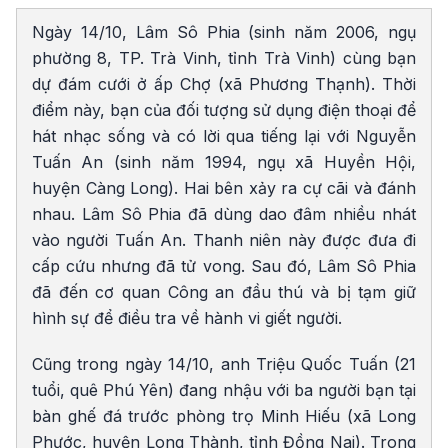
Ngày 14/10, Lâm Sô Phia (sinh năm 2006, ngụ
phường 8, TP. Trà Vinh, tỉnh Trà Vinh) cùng bạn
dự đám cưới ở ấp Chợ (xã Phương Thạnh). Thời
điểm này, bạn của đối tượng sử dụng điện thoại để
hát nhạc sống và có lời qua tiếng lại với Nguyễn
Tuấn An (sinh năm 1994, ngụ xã Huyền Hội,
huyện Càng Long). Hai bên xảy ra cự cãi và đánh
nhau. Lâm Sô Phia đã dùng dao đâm nhiều nhát
vào người Tuấn An. Thanh niên này được đưa đi
cấp cứu nhưng đã tử vong. Sau đó, Lâm ​Sô Phia
đã đến cơ quan Công an đầu thú và bị tạm giữ
hình sự để điều tra về hành vi giết người.
Cũng trong ngày 14/10, anh Triệu Quốc Tuấn (21
tuổi, quê Phú Yên) đang nhậu với ba người bạn tại
bàn ghế đá trước phòng trọ Minh Hiếu (xã Long
Phước, huyện Long Thành, tỉnh Đồng Nai). Trong