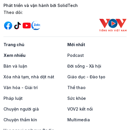
Phát triển và vận hành bởi SolidTech
Mạng xã hội
Theo dõi:
Trang chủ
Mới nhất
Xem nhiều
Podcast
Bàn và luận
Đời sống - Xã hội
Xóa nhà tạm, nhà dột nát
Giáo dục - Đào tạo
Văn hóa - Giải trí
Thể thao
Pháp luật
Sức khỏe
Chuyện người già
VOV2 kết nối
Chuyện thầm kín
Multimedia