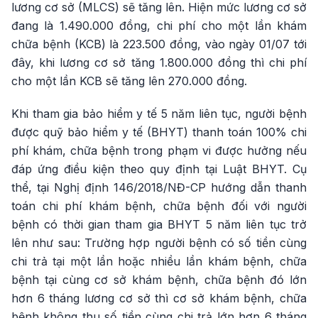
lương cơ sở (MLCS) sẽ tăng lên. Hiện mức lương cơ sở
đang là 1.490.000 đồng, chi phí cho một lần khám
chữa bệnh (KCB) là 223.500 đồng, vào ngày 01/07 tới
đây, khi lương cơ sở tăng 1.800.000 đồng thì chi phí
cho một lần KCB sẽ tăng lên 270.000 đồng.
Khi tham gia bảo hiểm y tế 5 năm liên tục, người bệnh
được quỹ bảo hiểm y tế (BHYT) thanh toán 100% chi
phí khám, chữa bệnh trong phạm vi được hưởng nếu
đáp ứng điều kiện theo quy định tại Luật BHYT. Cụ
thể, tại Nghị định 146/2018/NĐ-CP hướng dẫn thanh
toán chi phí khám bệnh, chữa bệnh đối với người
bệnh có thời gian tham gia BHYT 5 năm liên tục trở
lên như sau: Trường hợp người bệnh có số tiền cùng
chi trả tại một lần hoặc nhiều lần khám bệnh, chữa
bệnh tại cùng cơ sở khám bệnh, chữa bệnh đó lớn
hơn 6 tháng lương cơ sở thì cơ sở khám bệnh, chữa
bệnh không thu số tiền cùng chi trả lớn hơn 6 tháng