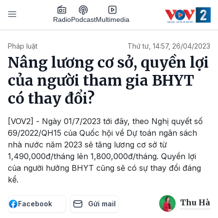
Nhảy đến nội dung
Podcast
Radio
Multimedia
Main navigation
Pháp luật
Thứ tư, 14:57, 26/04/2023
Nâng lương cơ sở, quyền lợi
của người tham gia BHYT
có thay đổi?
[VOV2] - Ngày 01/7/2023 tới đây, theo Nghị quyết số
69/2022/QH15 của Quốc hội về Dự toán ngân sách
nhà nước năm 2023 sẽ tăng lương cơ sở từ
1,490,000đ/tháng lên 1,800,000đ/tháng. Quyền lợi
của người hưởng BHYT cũng sẽ có sự thay đổi đáng
kể.
Thu Hà
Facebook
Gửi mail