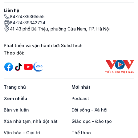
Liên hệ
84-24-39365555
84-24-39342724
41-43 phố Bà Triệu, phường Cửa Nam, TP. Hà Nội
Phát triển và vận hành bởi SolidTech
Mạng xã hội
Theo dõi:
Trang chủ
Mới nhất
Xem nhiều
Podcast
Bàn và luận
Đời sống - Xã hội
Xóa nhà tạm, nhà dột nát
Giáo dục - Đào tạo
Văn hóa - Giải trí
Thể thao