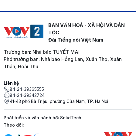
BAN VĂN HOÁ - XÃ HỘI VÀ DÂN
TỘC
Đài Tiếng nói Việt Nam
Trưởng ban: Nhà báo TUYẾT MAI
Phó trưởng ban: Nhà báo Hồng Lan, Xuân Thọ, Xuân
Thân, Hoài Thu
Liên hệ
84-24-39365555
84-24-39342724
41-43 phố Bà Triệu, phường Cửa Nam, TP. Hà Nội
Phát triển và vận hành bởi SolidTech
Mạng xã hội
Theo dõi: