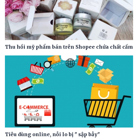
Thu hồi mỹ phẩm bán trên Shopee chứa chất cấm
Tiêu dùng online, nỗi lo bị " sập bẫy"