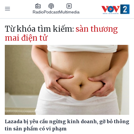
Nhảy đến nội dung
Podcast
Radio
Multimedia
Main navigation
Từ khóa tìm kiếm:
sàn thương
mai điện tử
Lazada bị yêu cầu ngừng kinh doanh, gỡ bỏ thông
tin sản phẩm có vi phạm