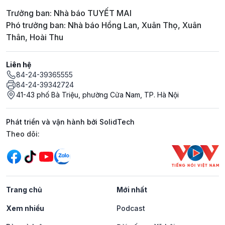
Trưởng ban: Nhà báo TUYẾT MAI
Phó trưởng ban: Nhà báo Hồng Lan, Xuân Thọ, Xuân
Thân, Hoài Thu
Liên hệ
84-24-39365555
84-24-39342724
41-43 phố Bà Triệu, phường Cửa Nam, TP. Hà Nội
Phát triển và vận hành bởi SolidTech
Mạng xã hội
Theo dõi:
Trang chủ
Mới nhất
Xem nhiều
Podcast