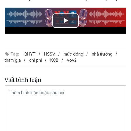
Play
Video
Tag:
BHYT
HSSV
mức đóng
nhà trường
tham gia
chi phí
KCB
vov2
Viết bình luận