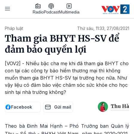
Nhảy đến nội dung
Podcast
Radio
Multimedia
Main navigation
Pháp luật
Thứ sáu, 11:33, 27/08/2021
Tham gia BHYT HS-SV để
đảm bảo quyền lợi
[VOV2] - Nhiều bậc cha mẹ khi đã tham gia BHYT cho
con tại các công ty bảo hiểm thương mại thì không
muốn tham gia BHYT HS-SV tại trường học nữa. Như
vậy liệu có đảm bảo việc chăm sóc sức khỏe cho học
sinh tại nhà trường không?
Thu Hà
Facebook
Gửi mail
Theo bà Đinh Mai Hạnh – Phó Trưởng ban Quản lý
Thu – Sổ thẻ - BHXH Việt Nam, năm học 2020-2021,