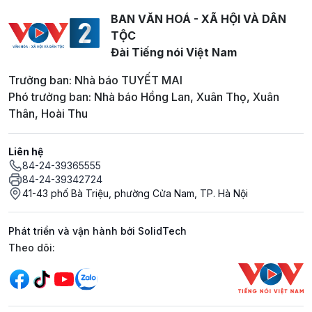
BAN VĂN HOÁ - XÃ HỘI VÀ DÂN
TỘC
Đài Tiếng nói Việt Nam
Trưởng ban: Nhà báo TUYẾT MAI
Phó trưởng ban: Nhà báo Hồng Lan, Xuân Thọ, Xuân
Thân, Hoài Thu
Liên hệ
84-24-39365555
84-24-39342724
41-43 phố Bà Triệu, phường Cửa Nam, TP. Hà Nội
Phát triển và vận hành bởi SolidTech
Mạng xã hội
Theo dõi: