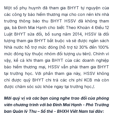
Một số phụ huynh đã tham gia BHYT tự nguyện của
các công ty bảo hiểm thương mại cho con nên khi nhà
trường thông báo thu BHYT HSSV đã không tham
gia, bà Đinh Mai Hạnh cho biết: Theo Khoản 4 Điều 12
Luật BHYT sửa đổi, bổ sung năm 2014, HSSV là đối
tượng tham gia BHYT bắt buộc và sẽ được ngân sách
Nhà nước hỗ trợ mức đóng (hỗ trợ từ 30% đến 100%
mức đóng tùy thuộc nhóm đối tượng ưu tiên). Chính vì
vậy, kể cả khi tham gia BHYT của các doanh nghiệp
bảo hiểm thương mại, HSSV vẫn phải tham gia BHYT
tại trường học. Với phần tham gia này, HSSV không
chỉ được quỹ BHYT chi trả các chi phí KCB mà còn
được chăm sóc sức khỏe ngay tại trường học./.
Mời quý vị và các bạn cùng nghe trao đổi của phóng
viên chương trình với bà Đinh Mai Hạnh - Phó Trưởng
ban Quản lý Thu – Sổ thẻ - BHXH Việt Nam tại đây: