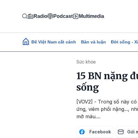
Nhảy đến nội dung
Radio
Podcast
Multimedia
Main navigation
Để Việt Nam cất cánh
Bàn và luận
Đời sống - X
Sức khỏe
15 BN nặng đ
sống
[VOV2] - Trong số này có
ứng, viêm phổi nặng..., n
mỡ máu....
Facebook
Gửi 