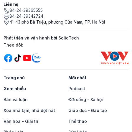
Liên hệ
84-24-39365555
84-24-39342724
41-43 phố Bà Triệu, phường Cửa Nam, TP. Hà Nội
Phát triển và vận hành bởi SolidTech
Mạng xã hội
Theo dõi:
Trang chủ
Mới nhất
Xem nhiều
Podcast
Bàn và luận
Đời sống - Xã hội
Xóa nhà tạm, nhà dột nát
Giáo dục - Đào tạo
Văn hóa - Giải trí
Thể thao