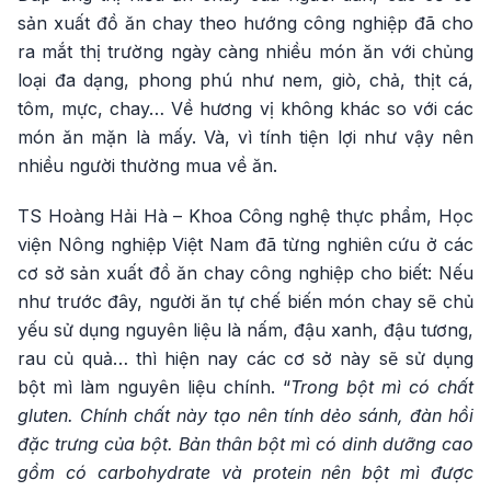
sản xuất đồ ăn chay theo hướng công nghiệp đã cho
ra mắt thị trường ngày càng nhiều món ăn với chủng
loại đa dạng, phong phú như nem, giò, chả, thịt cá,
tôm, mực, chay… Về hương vị không khác so với các
món ăn mặn là mấy. Và, vì tính tiện lợi như vậy nên
nhiều người thường mua về ăn.
TS Hoàng Hải Hà – Khoa Công nghệ thực phẩm, Học
viện Nông nghiệp Việt Nam đã từng nghiên cứu ở các
cơ sở sản xuất đồ ăn chay công nghiệp cho biết: Nếu
như trước đây, người ăn tự chế biến món chay sẽ chủ
yếu sử dụng nguyên liệu là nấm, đậu xanh, đậu tương,
rau củ quả… thì hiện nay các cơ sở này sẽ sử dụng
bột mì làm nguyên liệu chính. “
Trong bột mì có chất
gluten. Chính chất này tạo nên tính dẻo sánh, đàn hồi
đặc trưng của bột. Bản thân bột mì có dinh dưỡng cao
gồm có carbohydrate và protein nên bột mì được