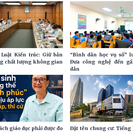
 Luật Kiến trúc: Giữ bản
“Bình dân học vụ số” l
ng chất lượng không gian
Đưa công nghệ đến gầ
dân
ách giáo dục phải được đo
Đặt tên chung cư: Tiếng 