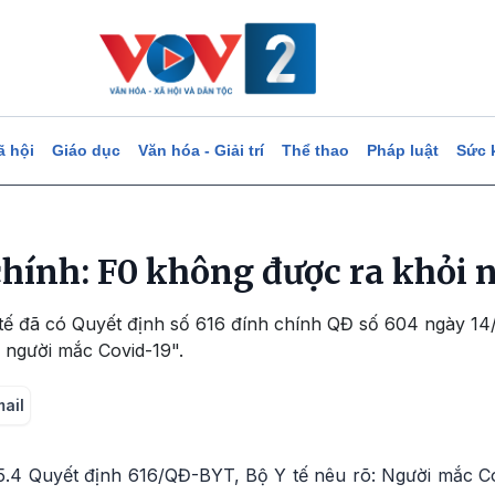
ã hội
Giáo dục
Văn hóa - Giải trí
Thể thao
Pháp luật
Sức 
chính: F0 không được ra khỏi 
 tế đã có Quyết định số 616 đính chính QĐ số 604 ngày 1
i người mắc Covid-19".
mail
 5.4 Quyết định 616/QĐ-BYT, Bộ Y tế nêu rõ: Người mắc Co