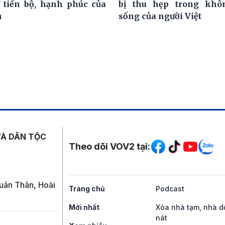
 tiến bộ, hạnh phúc của
bị thu hẹp trong khô
h
sống của người Việt
Mạng xã hội
VÀ DÂN TỘC
Theo dõi VOV2 tại:
uân Thân, Hoài
Trang chủ
Podcast
Mới nhất
Xóa nhà tạm, nhà d
nát