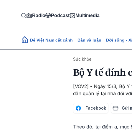
Nhảy đến nội dung
Radio
Podcast
Multimedia
Main navigation
Để Việt Nam cất cánh
Bàn và luận
Đời sống - X
Sức khỏe
Bộ Y tế đính 
[VOV2] - Ngày 15/3, Bộ Y
dẫn quản lý tại nhà đối vớ
Facebook
Gửi 
Theo đó, tại điểm a, mục