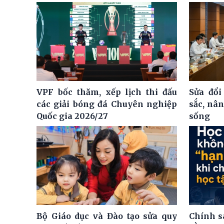
VPF bốc thăm, xếp lịch thi đấu
Sửa đổi
các giải bóng đá Chuyên nghiệp
sắc, nâ
Quốc gia 2026/27
sống
Bộ Giáo dục và Đào tạo sửa quy
Chính s