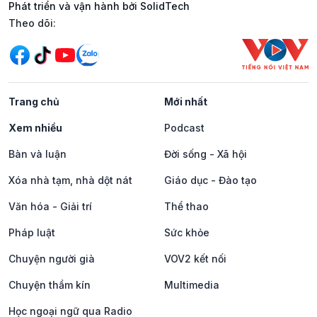
Phát triển và vận hành bởi SolidTech
Mạng xã hội
Theo dõi:
Trang chủ
Mới nhất
Xem nhiều
Podcast
Bàn và luận
Đời sống - Xã hội
Xóa nhà tạm, nhà dột nát
Giáo dục - Đào tạo
Văn hóa - Giải trí
Thể thao
Pháp luật
Sức khỏe
Chuyện người già
VOV2 kết nối
Chuyện thầm kín
Multimedia
Học ngoại ngữ qua Radio