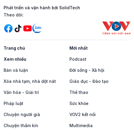
Phát triển và vận hành bởi SolidTech
Mạng xã hội
Theo dõi:
Trang chủ
Mới nhất
Xem nhiều
Podcast
Bàn và luận
Đời sống - Xã hội
Xóa nhà tạm, nhà dột nát
Giáo dục - Đào tạo
Văn hóa - Giải trí
Thể thao
Pháp luật
Sức khỏe
Chuyện người già
VOV2 kết nối
Chuyện thầm kín
Multimedia