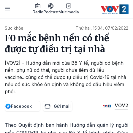
Nhảy đến nội dung
Podcast
Radio
Multimedia
Main navigation
Sức khỏe
Thứ hai, 15:34, 07/02/2022
F0 mắc bệnh nền có thể
được tự điều trị tại nhà
[VOV2] - Hướng dẫn mới của Bộ Y tế, người có bệnh
nền, phụ nữ có thai, người chưa tiêm đủ liều
vaccine...cũng có thể được tự điều trị Covid-19 tại nhà
nếu có sức khỏe ổn định và không có dấu hiệu viêm
phổi.
VOV2
Facebook
Gửi mail
Theo Quyết định ban hành Hướng dẫn quản lý người
mắc COVID-19 tại nhà của Bộ Y tế bệnh nhân được