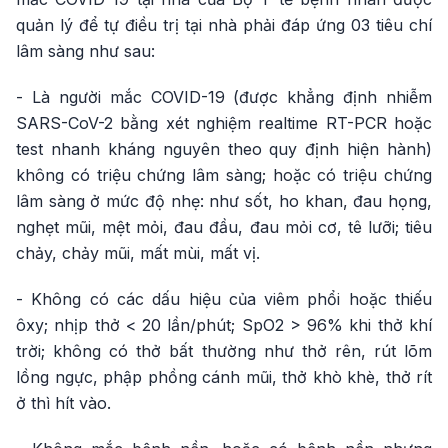
quản lý để tự điều trị tại nhà phải đáp ứng 03 tiêu chí
lâm sàng như sau:
- Là người mắc COVID-19 (được khẳng định nhiễm
SARS-CoV-2 bằng xét nghiệm realtime RT-PCR hoặc
test nhanh kháng nguyên theo quy định hiện hành)
không có triệu chứng lâm sàng; hoặc có triệu chứng
lâm sàng ở mức độ nhẹ: như sốt, ho khan, đau họng,
nghẹt mũi, mệt mỏi, đau đầu, đau mỏi cơ, tê lưỡi; tiêu
chảy, chảy mũi, mất mùi, mất vị.
- Không có các dấu hiệu của viêm phổi hoặc thiếu
ôxy; nhịp thở < 20 lần/phút; SpO2 > 96% khi thở khí
trời; không có thở bất thường như thở rên, rút lõm
lồng ngực, phập phồng cánh mũi, thở khò khè, thở rít
ở thì hít vào.