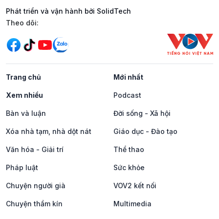
Phát triển và vận hành bởi SolidTech
Mạng xã hội
Theo dõi:
Trang chủ
Mới nhất
Xem nhiều
Podcast
Bàn và luận
Đời sống - Xã hội
Xóa nhà tạm, nhà dột nát
Giáo dục - Đào tạo
Văn hóa - Giải trí
Thể thao
Pháp luật
Sức khỏe
Chuyện người già
VOV2 kết nối
Chuyện thầm kín
Multimedia