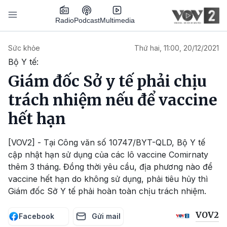
Nhảy đến nội dung
Podcast
Radio
Multimedia
Main navigation
Sức khỏe
Thứ hai, 11:00, 20/12/2021
Bộ Y tế:
Giám đốc Sở y tế phải chịu
trách nhiệm nếu để vaccine
hết hạn
[VOV2] - Tại Công văn số 10747/BYT-QLD, Bộ Y tế
cập nhật hạn sử dụng của các lô vaccine Comirnaty
thêm 3 tháng. Đồng thời yêu cầu, địa phương nào để
vaccine hết hạn do không sử dụng, phải tiêu hủy thì
Giám đốc Sở Y tế phải hoàn toàn chịu trách nhiệm.
VOV2
Facebook
Gửi mail