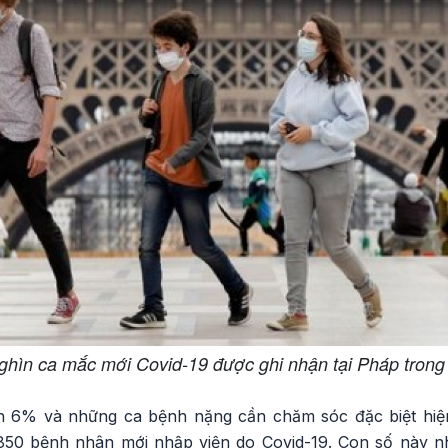
hìn ca mắc mới Covid-19 được ghi nhận tại Pháp trong
n 6% và những ca bệnh nặng cần chăm sóc đặc biệt hiện
50 bệnh nhân mới nhập viện do Covid-19. Con số này nh