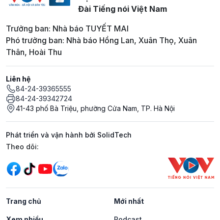
Đài Tiếng nói Việt Nam
Trưởng ban: Nhà báo TUYẾT MAI
Phó trưởng ban: Nhà báo Hồng Lan, Xuân Thọ, Xuân
Thân, Hoài Thu
Liên hệ
84-24-39365555
84-24-39342724
41-43 phố Bà Triệu, phường Cửa Nam, TP. Hà Nội
Phát triển và vận hành bởi SolidTech
Mạng xã hội
Theo dõi:
Trang chủ
Mới nhất
Xem nhiều
Podcast