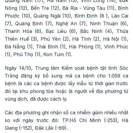
Quảng Nam (17), Hà Nam (15), Vĩnh Long (14), Đắk
Nông (12), Bến Tre (12), Bà Rịa - Vũng Tàu (11), Bình
Phước (10), Quảng Ngãi (10), Bình Định (8 ), Lào Cai
(7), Quảng Bình (7), Nghệ An (7), Ninh Thuận (6),
Thanh Hóa (6), Bạc Liêu (6), Bắc Ninh (4), Thừa
Thiên Huế (3), Phú Yên (2), Hà Tĩnh (2), Hà Nội (1),
Đà Nẵng (1), Thái Bình (1), Hải Phòng (1), Vĩnh Phúc
(1), Phú Thọ (1), Kon Tum (1).
Ngày 14/10, Trung tâm Kiểm soát bệnh tật tỉnh Sóc
Trăng đăng ký bổ sung mã ca bệnh cho 1.059 ca
bệnh là các ca bệnh được lấy mẫu từ thời gian trước
đó tại khu phong tỏa hoặc là người về địa phương từ
vùng dịch, đã được cách ly.
Các địa phương ghi nhận số ca nhiễm giảm nhiều nhất
so với ngày trước đó: TP.Hồ Chí Minh (-253), Hà
Giang (-152), Đắk Lắk (-69).