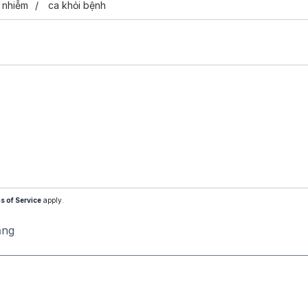
 nhiễm
ca khỏi bệnh
s of Service
apply.
ăng