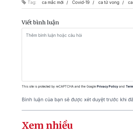
Tag:
ca mắc mới
Covid-19
ca tử vong
ca
Viết bình luận
This site is protected by reCAPTCHA and the Google
Privacy Policy
and
Term
Bình luận của bạn sẽ được xét duyệt trước khi đ
Xem nhiều