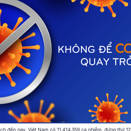
ịch đến nay, Việt Nam có 11.414.359 ca nhiễm, đứng thứ 1