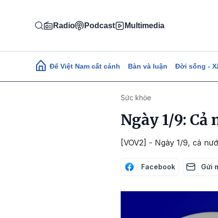
Nhảy đến nội dung
Radio
Podcast
Multimedia
Main navigation
Để Việt Nam cất cánh
Bàn và luận
Đời sống - X
Sức khỏe
Ngày 1/9: Cả
[VOV2] - Ngày 1/9, cả nư
Facebook
Gửi 