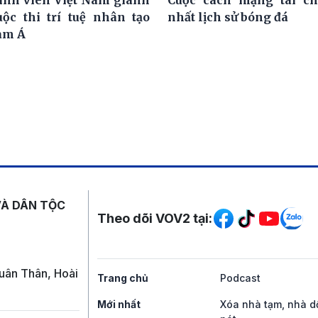
nh viên Việt Nam giành
Cuộc cách mạng tài ch
uộc thi trí tuệ nhân tạo
nhất lịch sử bóng đá
am Á
Mạng xã hội
VÀ DÂN TỘC
Theo dõi VOV2 tại:
uân Thân, Hoài
Trang chủ
Podcast
Mới nhất
Xóa nhà tạm, nhà d