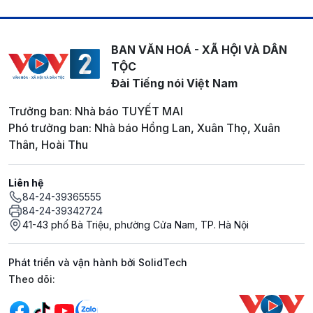
BAN VĂN HOÁ - XÃ HỘI VÀ DÂN
TỘC
Đài Tiếng nói Việt Nam
Trưởng ban: Nhà báo TUYẾT MAI
Phó trưởng ban: Nhà báo Hồng Lan, Xuân Thọ, Xuân
Thân, Hoài Thu
Liên hệ
84-24-39365555
84-24-39342724
41-43 phố Bà Triệu, phường Cửa Nam, TP. Hà Nội
Phát triển và vận hành bởi SolidTech
Mạng xã hội
Theo dõi: