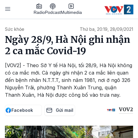
Nhảy đến nội dung
Podcast
Radio
Multimedia
Main navigation
Sức khỏe
Thứ ba, 20:19, 28/09/2021
Ngày 28/9, Hà Nội ghi nhận
2 ca mắc Covid-19
[VOV2] - Theo Sở Y tế Hà Nội, tối 28/9, Hà Nội không
có ca mắc mới. Cả ngày ghi nhận 2 ca mắc liên quan
đến bệnh nhân N.T.T.T, sinh năm 1981, nơi ở ngõ 326
Nguyễn Trãi, phường Thanh Xuân Trung, quận
Thanh Xuân, Hà Nội được công bố vào trưa nay.
VOV2
Facebook
Gửi mail